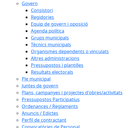
Govern
Consistori
Regidories
Equip de govern i oposició
Agenda política
Grups municipals
Tècnics municipals
Organismes dependents o vinculats
Altres administracions
Pressupostos i plantilles
Resultats electorals
Ple municipal
Juntes de govern
Plans, campanyes i projectes d'obres/activitats
Pressupostos Participatius
Ordenances / Reglaments
Anuncis / Edictes
Perfil de contractant
Convocatòries de Personal