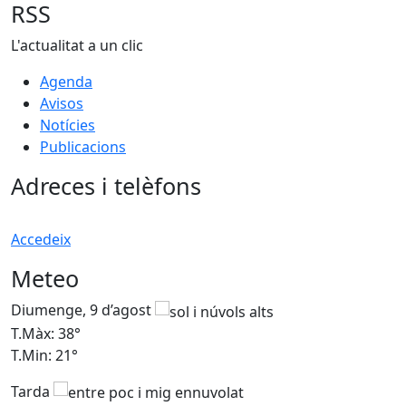
RSS
L'actualitat a un clic
Agenda
Avisos
Notícies
Publicacions
Adreces i telèfons
Accedeix
Meteo
Diumenge, 9 d’agost
D
T.Màx: 38°
T
T.Min: 21°
T
Tarda