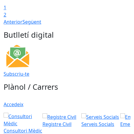
1
2
Anterior
Següent
Butlletí digital
Subscriu-te
Plànol / Carrers
Accedeix
Registre Civil
Serveis Socials
Emerg
Consultori Mèdic