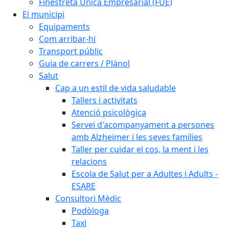
Finestreta Única Empresarial (FUE)
El municipi
Equipaments
Com arribar-hi
Transport públic
Guia de carrers / Plànol
Salut
Cap a un estil de vida saludable
Tallers i activitats
Atenció psicològica
Servei d'acompanyament a persones
amb Alzheimer i les seves famílies
Taller per cuidar el cos, la ment i les
relacions
Escola de Salut per a Adultes i Adults -
ESARE
Consultori Mèdic
Podòloga
Taxi