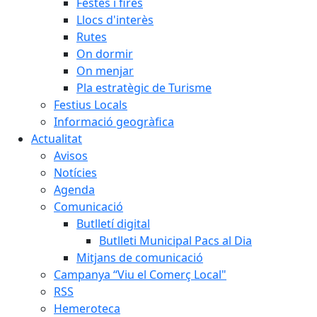
Festes i fires
Llocs d'interès
Rutes
On dormir
On menjar
Pla estratègic de Turisme
Festius Locals
Informació geogràfica
Actualitat
Avisos
Notícies
Agenda
Comunicació
Butlletí digital
Butlleti Municipal Pacs al Dia
Mitjans de comunicació
Campanya “Viu el Comerç Local"
RSS
Hemeroteca