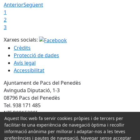
Anterior
Següent
1
2
3
Xarxes socials:
Crèdits
Protecció de dades
Avís legal
Accessibilitat
Ajuntament de Pacs del Penedès
Avinguda Diputació, 1-3
08796 Pacs del Penedès
Tel. 938 171 485
NIF P0815300I
Aquest lloc web fa servir cookies pròpies i de tercers per
facilitar-te una experiència de navegació òptima i recollir
Amb la col·laboració de:
informació anònima per millorar i adaptar-nos a les teves
preferències i pautes de navegació. Navegar sense acceptar