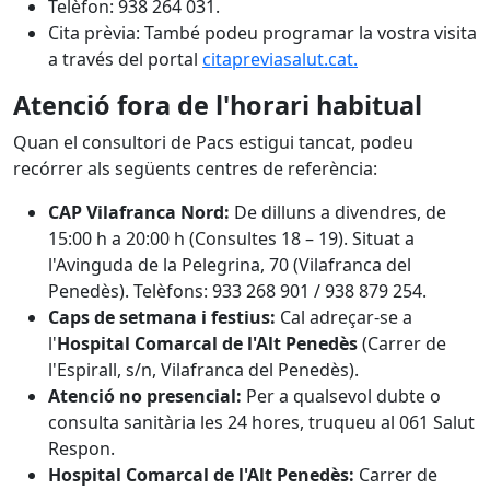
Telèfon: 938 264 031.
Cita prèvia: També podeu programar la vostra visita
a través del portal
citapreviasalut.cat.
Atenció fora de l'horari habitual
Quan el consultori de Pacs estigui tancat, podeu
recórrer als següents centres de referència:
CAP Vilafranca Nord:
De dilluns a divendres, de
15:00 h a 20:00 h (Consultes 18 – 19). Situat a
l'Avinguda de la Pelegrina, 70 (Vilafranca del
Penedès). Telèfons: 933 268 901 / 938 879 254.
Caps de setmana i festius:
Cal adreçar-se a
l'
Hospital Comarcal de l'Alt Penedès
(Carrer de
l'Espirall, s/n, Vilafranca del Penedès).
Atenció no presencial:
Per a qualsevol dubte o
consulta sanitària les 24 hores, truqueu al 061 Salut
Respon.
Hospital Comarcal de l'Alt Penedès:
Carrer de