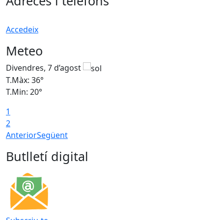
Adreces i telèfons
Accedeix
Meteo
Divendres, 7 d’agost
D
T.Màx: 36°
T
T.Min: 20°
T
1
T
2
Anterior
Següent
Butlletí digital