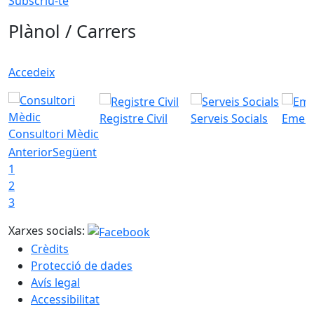
Subscriu-te
Plànol / Carrers
Accedeix
Registre Civil
Serveis Socials
Emerg
Consultori Mèdic
Anterior
Següent
1
2
3
Xarxes socials:
Crèdits
Protecció de dades
Avís legal
Accessibilitat