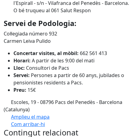
l'Espirall - s/n - Vilafranca del Penedès - Barcelona.
O bé truqueu al 061 Salut Respon
Servei de Podologia:
Col·legiada número 932
Carmen Leiva Pulido
Concertar visites, al mòbil:
662 561 413
Horari:
A partir de les 9:00 del mati
Lloc:
Consultori de Pacs
Servei:
Persones a partir de 60 anys, jubilades o
pensionistes residents a Pacs.
Preu:
15€
Escoles, 19 - 08796 Pacs del Penedès - Barcelona
(Catalunya)
Amplieu el mapa
Com arribar-hi
Leaflet
| ©
OpenStreetMap
contributors
Contingut relacionat
+