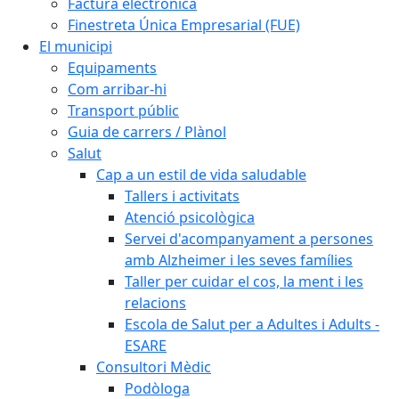
Factura electrònica
Finestreta Única Empresarial (FUE)
El municipi
Equipaments
Com arribar-hi
Transport públic
Guia de carrers / Plànol
Salut
Cap a un estil de vida saludable
Tallers i activitats
Atenció psicològica
Servei d'acompanyament a persones
amb Alzheimer i les seves famílies
Taller per cuidar el cos, la ment i les
relacions
Escola de Salut per a Adultes i Adults -
ESARE
Consultori Mèdic
Podòloga