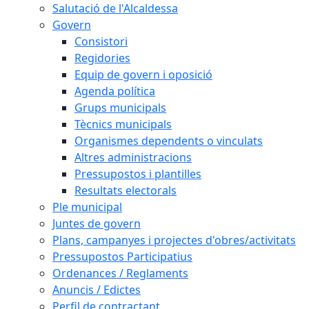
Salutació de l'Alcaldessa
Govern
Consistori
Regidories
Equip de govern i oposició
Agenda política
Grups municipals
Tècnics municipals
Organismes dependents o vinculats
Altres administracions
Pressupostos i plantilles
Resultats electorals
Ple municipal
Juntes de govern
Plans, campanyes i projectes d'obres/activitats
Pressupostos Participatius
Ordenances / Reglaments
Anuncis / Edictes
Perfil de contractant