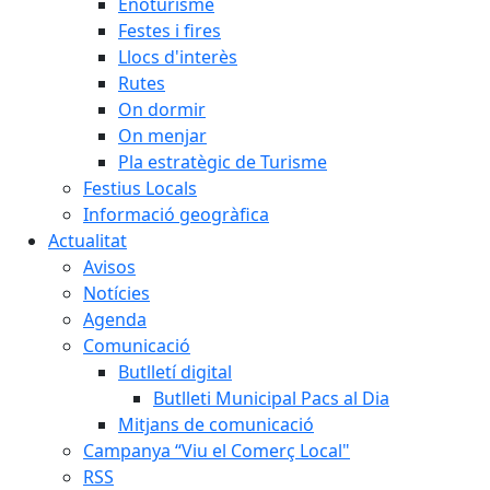
Enoturisme
Festes i fires
Llocs d'interès
Rutes
On dormir
On menjar
Pla estratègic de Turisme
Festius Locals
Informació geogràfica
Actualitat
Avisos
Notícies
Agenda
Comunicació
Butlletí digital
Butlleti Municipal Pacs al Dia
Mitjans de comunicació
Campanya “Viu el Comerç Local"
RSS