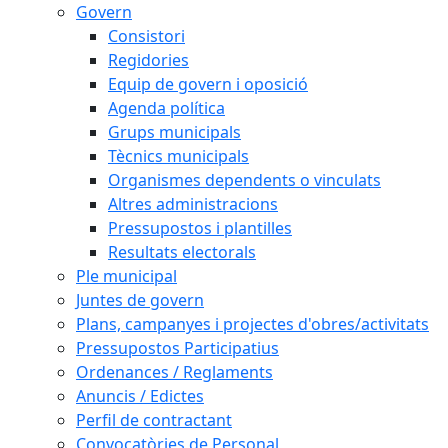
Govern
Consistori
Regidories
Equip de govern i oposició
Agenda política
Grups municipals
Tècnics municipals
Organismes dependents o vinculats
Altres administracions
Pressupostos i plantilles
Resultats electorals
Ple municipal
Juntes de govern
Plans, campanyes i projectes d'obres/activitats
Pressupostos Participatius
Ordenances / Reglaments
Anuncis / Edictes
Perfil de contractant
Convocatòries de Personal