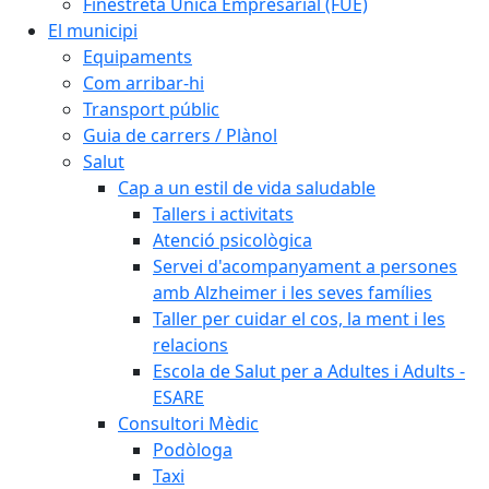
Finestreta Única Empresarial (FUE)
El municipi
Equipaments
Com arribar-hi
Transport públic
Guia de carrers / Plànol
Salut
Cap a un estil de vida saludable
Tallers i activitats
Atenció psicològica
Servei d'acompanyament a persones
amb Alzheimer i les seves famílies
Taller per cuidar el cos, la ment i les
relacions
Escola de Salut per a Adultes i Adults -
ESARE
Consultori Mèdic
Podòloga
Taxi