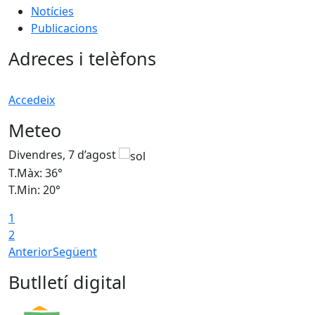
Notícies
Publicacions
Adreces i telèfons
Accedeix
Meteo
Divendres, 7 d’agost
D
T.Màx: 36°
T
T.Min: 20°
T
1
T
2
Anterior
Següent
Butlletí digital