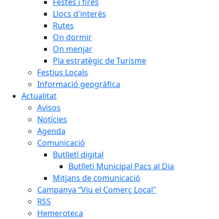
Festes i fires
Llocs d'interès
Rutes
On dormir
On menjar
Pla estratègic de Turisme
Festius Locals
Informació geogràfica
Actualitat
Avisos
Notícies
Agenda
Comunicació
Butlletí digital
Butlleti Municipal Pacs al Dia
Mitjans de comunicació
Campanya “Viu el Comerç Local"
RSS
Hemeroteca