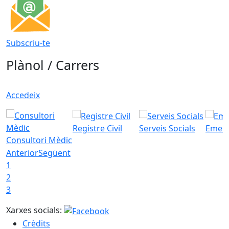
Subscriu-te
Plànol / Carrers
Accedeix
Registre Civil
Serveis Socials
Emerg
Consultori Mèdic
Anterior
Següent
1
2
3
Xarxes socials:
Crèdits