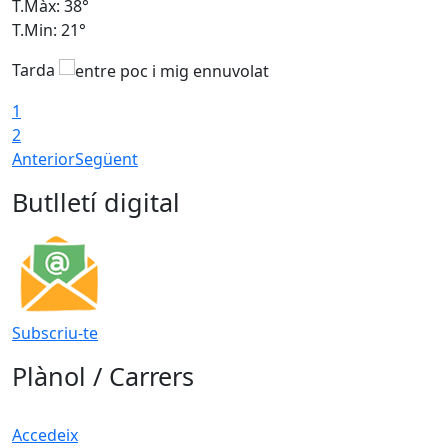
T.Màx: 38°
T
T.Min: 21°
T
Tarda
1
2
Anterior
Següent
Butlletí digital
Subscriu-te
Plànol / Carrers
Accedeix