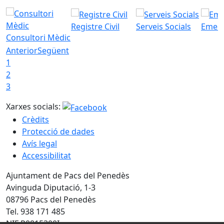
Registre Civil
Serveis Socials
Emerg
Consultori Mèdic
Anterior
Següent
1
2
3
Xarxes socials:
Crèdits
Protecció de dades
Avís legal
Accessibilitat
Ajuntament de Pacs del Penedès
Avinguda Diputació, 1-3
08796 Pacs del Penedès
Tel. 938 171 485
NIF P0815300I