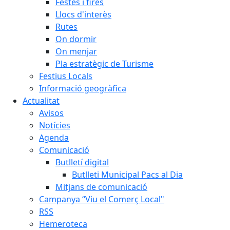
Festes i fires
Llocs d'interès
Rutes
On dormir
On menjar
Pla estratègic de Turisme
Festius Locals
Informació geogràfica
Actualitat
Avisos
Notícies
Agenda
Comunicació
Butlletí digital
Butlleti Municipal Pacs al Dia
Mitjans de comunicació
Campanya “Viu el Comerç Local"
RSS
Hemeroteca