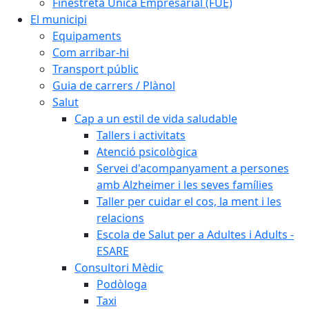
Finestreta Única Empresarial (FUE)
El municipi
Equipaments
Com arribar-hi
Transport públic
Guia de carrers / Plànol
Salut
Cap a un estil de vida saludable
Tallers i activitats
Atenció psicològica
Servei d'acompanyament a persones
amb Alzheimer i les seves famílies
Taller per cuidar el cos, la ment i les
relacions
Escola de Salut per a Adultes i Adults -
ESARE
Consultori Mèdic
Podòloga
Taxi