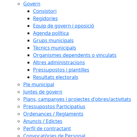
Govern
Consistori
Regidories
Equip de govern i oposició
Agenda política
Grups municipals
Tècnics municipals
Organismes dependents o vinculats
Altres administracions
Pressupostos i plantilles
Resultats electorals
Ple municipal
Juntes de govern
Plans, campanyes i projectes d'obres/activitats
Pressupostos Participatius
Ordenances / Reglaments
Anuncis / Edictes
Perfil de contractant
Convocatòries de Personal