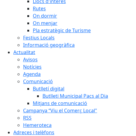
Llocs d'interès
Rutes
On dormir
On menjar
Pla estratègic de Turisme
Festius Locals
Informació geogràfica
Actualitat
Avisos
Notícies
Agenda
Comunicació
Butlletí digital
Butlleti Municipal Pacs al Dia
Mitjans de comunicació
Campanya “Viu el Comerç Local"
RSS
Hemeroteca
Adreces i telèfons