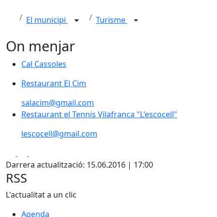
El municipi
Turisme
On menjar
Cal Cassoles
Cal Cassoles
Restaurant El Cim
Restaurant El Cim
salacim@gmail.com
Restaurant el Tennis Vilafranca "L'escocell"
Restaurant el Tennis Vilafranca "L'escocell"
lescocell@gmail.com
Facebook
X
Pdf
Darrera actualització: 15.06.2016 | 17:00
RSS
L'actualitat a un clic
Agenda