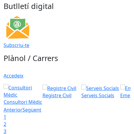
Butlletí digital
Subscriu-te
Plànol / Carrers
Accedeix
Registre Civil
Serveis Socials
Emerg
Consultori Mèdic
Anterior
Següent
1
2
3