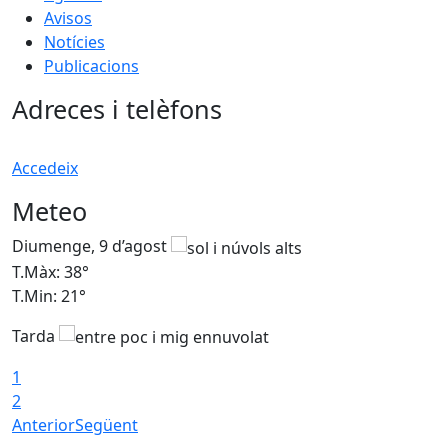
Avisos
Notícies
Publicacions
Adreces i telèfons
Accedeix
Meteo
Diumenge, 9 d’agost
D
T.Màx: 38°
T
T.Min: 21°
T
Tarda
1
2
Anterior
Següent