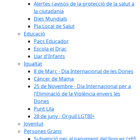
Alertes i avisos de la protecció de la salut a
la ciutadania
Dies Mundials
Pla Local de Salut
Educació
Pacs Educador
Escola el Drac
Llar d'Infants
Igualtat
8 de Març - Dia Internacional de les Dones
Càncer de Mama
25 de Novembre - Dia Internacional per a
l'Eliminació de la Violència envers les
Dones
Punt Lila
28 de juny - Orgull LGTBI+
Joventut
Persones Grans
Subvenció per al pagament del lloguer (+65