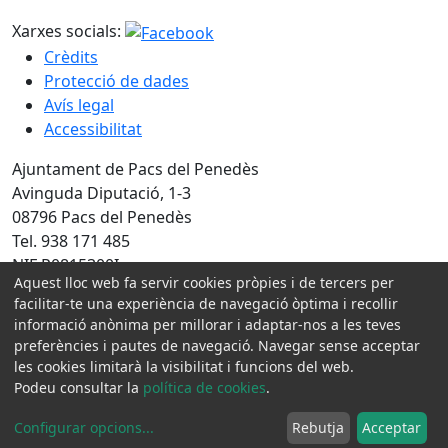
Xarxes socials:
Crèdits
Protecció de dades
Avís legal
Accessibilitat
Ajuntament de Pacs del Penedès
Avinguda Diputació, 1-3
08796 Pacs del Penedès
Tel. 938 171 485
NIF P0815300I
Aquest lloc web fa servir cookies pròpies i de tercers per
facilitar-te una experiència de navegació òptima i recollir
Amb la col·laboració de:
informació anònima per millorar i adaptar-nos a les teves
preferències i pautes de navegació. Navegar sense acceptar
les cookies limitarà la visibilitat i funcions del web.
Podeu consultar la
política de cookies
.
Configurar opcions
...
Rebutja
Acceptar