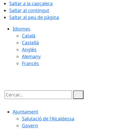
Saltar a la capçalera
Saltar al contingut
Saltar al peu de pàgina
Idiomes
Català
Castellà
Anglès
Alemany
Francès
08.08.2026 | 23:53
Cercar:
Ajuntament
Salutació de l'Alcaldessa
Govern