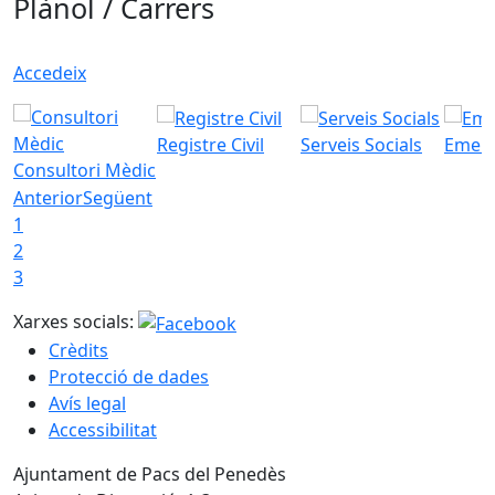
Plànol / Carrers
Accedeix
Registre Civil
Serveis Socials
Emerg
Consultori Mèdic
Anterior
Següent
1
2
3
Xarxes socials:
Crèdits
Protecció de dades
Avís legal
Accessibilitat
Ajuntament de Pacs del Penedès