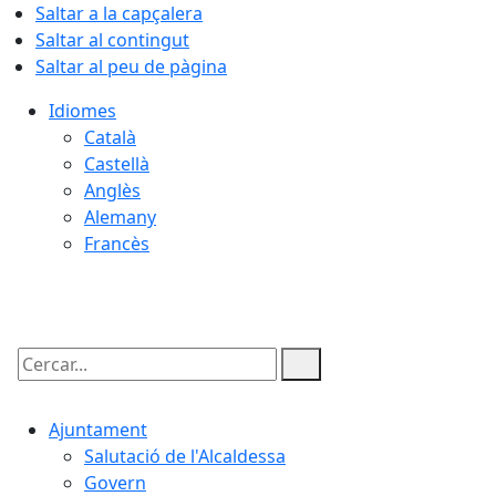
Saltar a la capçalera
Saltar al contingut
Saltar al peu de pàgina
Idiomes
Català
Castellà
Anglès
Alemany
Francès
06.08.2026 | 16:07
Cercar:
Ajuntament
Salutació de l'Alcaldessa
Govern