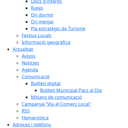
Llocs d'interès
Rutes
On dormir
On menjar
Pla estratègic de Turisme
Festius Locals
Informació geogràfica
Actualitat
Avisos
Notícies
Agenda
Comunicació
Butlletí digital
Butlleti Municipal Pacs al Dia
Mitjans de comunicació
Campanya “Viu el Comerç Local"
RSS
Hemeroteca
Adreces i telèfons