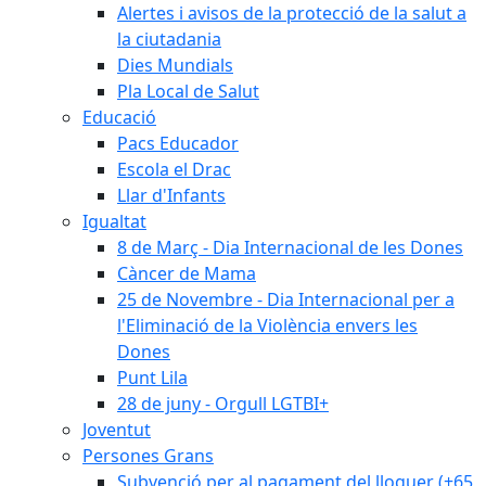
Alertes i avisos de la protecció de la salut a
la ciutadania
Dies Mundials
Pla Local de Salut
Educació
Pacs Educador
Escola el Drac
Llar d'Infants
Igualtat
8 de Març - Dia Internacional de les Dones
Càncer de Mama
25 de Novembre - Dia Internacional per a
l'Eliminació de la Violència envers les
Dones
Punt Lila
28 de juny - Orgull LGTBI+
Joventut
Persones Grans
Subvenció per al pagament del lloguer (+65