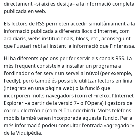
directament –si així es desitja– a la informació completa
publicada en web.
Els lectors de RSS permeten accedir simultàniament a la
informació publicada a diferents llocs d'Internet, com
ara diaris, webs institucionals, blocs, etc., aconseguint
que l'usuari rebi a l'instant la informació que l'interessa.
Hi ha diferents opcions per fer servir els canals RSS. La
més freqüent consisteix a instal·lar un programa a
l'ordinador o fer servir un servei al núvol (per exemple,
Feedly), però també és possible utilitzar lectors en línia
(integrats en una pàgina web) o la funció que
incorporen molts navegadors (com el Firefox, l'Internet
Explorer –a partir de la versió 7– o l'Opera) i gestors de
correu electrònic (com el Thunderbird). Molts telèfons
mòbils també tenen incorporada aquesta funció. Per a
més informació podeu consultar l'entrada «agregador»
de la Viquipèdia.