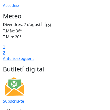
Accedeix
Meteo
Divendres, 7 d’agost
D
T.Màx: 36°
T
T.Min: 20°
T
1
T
2
Anterior
Següent
Butlletí digital
Subscriu-te