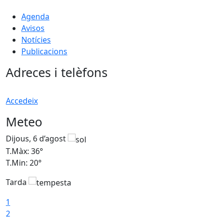
Agenda
Avisos
Notícies
Publicacions
Adreces i telèfons
Accedeix
Meteo
Dijous, 6 d’agost
D
T.Màx: 36°
T
T.Min: 20°
T
Tarda
1
2