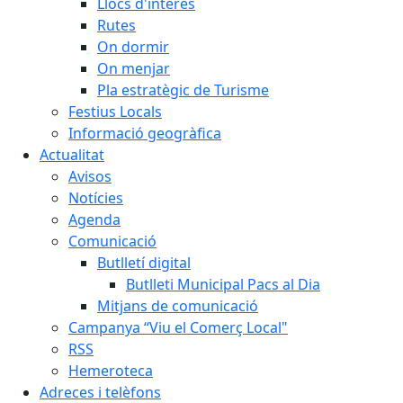
Llocs d'interès
Rutes
On dormir
On menjar
Pla estratègic de Turisme
Festius Locals
Informació geogràfica
Actualitat
Avisos
Notícies
Agenda
Comunicació
Butlletí digital
Butlleti Municipal Pacs al Dia
Mitjans de comunicació
Campanya “Viu el Comerç Local"
RSS
Hemeroteca
Adreces i telèfons