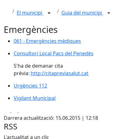
El municipi
Guia del municipi
Emergències
061 - Emergències mèdiques
061 - Emergències mèdiques
Consultori Local Pacs del Penedès
Consultori Local Pacs del Penedès
S'ha de demanar cita
prèvia:
http://citapreviasalut.cat
Urgències 112
Urgències 112
Vigilant Municipal
Vigilant Municipal
Facebook
X
Pdf
Darrera actualització: 15.06.2015 | 12:18
RSS
L'actualitat a un clic