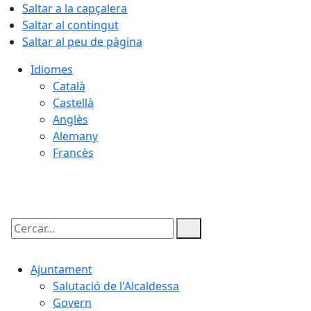
Saltar a la capçalera
Saltar al contingut
Saltar al peu de pàgina
Idiomes
Català
Castellà
Anglès
Alemany
Francès
06.08.2026 | 06:14
Cercar:
Ajuntament
Salutació de l'Alcaldessa
Govern