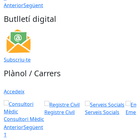
Anterior
Següent
Butlletí digital
Subscriu-te
Plànol / Carrers
Accedeix
Registre Civil
Serveis Socials
Emerg
Consultori Mèdic
Anterior
Següent
1