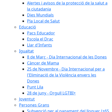
Alertes i avisos de la protecció de la salut a
la ciutadania
Dies Mundials
Pla Local de Salut
Educació
Pacs Educador
Escola el Drac
Llar d'Infants
Igualtat
8 de Març - Dia Internacional de les Dones
Càncer de Mama
25 de Novembre - Dia Internacional per a
l'Eliminació de la Violència envers les
Dones
Punt Lila
28 de juny - Orgull LGTBI+
Joventut
Persones Grans
Subvenció per al pagament del lloguer (+65