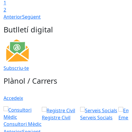
1
2
Anterior
Següent
Butlletí digital
Subscriu-te
Plànol / Carrers
Accedeix
Registre Civil
Serveis Socials
Emerg
Consultori Mèdic
Anterior
Següent