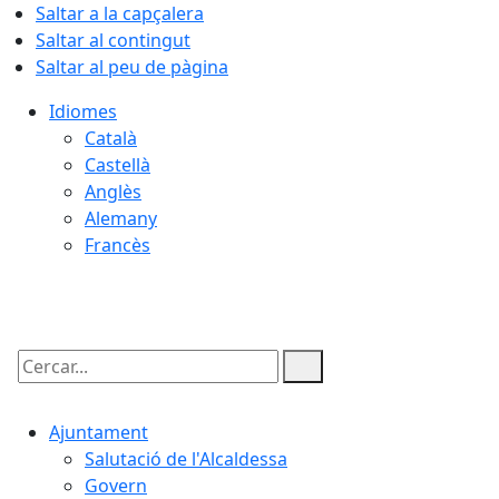
Saltar a la capçalera
Saltar al contingut
Saltar al peu de pàgina
Idiomes
Català
Castellà
Anglès
Alemany
Francès
09.08.2026 | 07:28
Cercar:
Ajuntament
Salutació de l'Alcaldessa
Govern