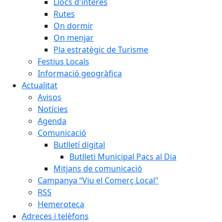
Llocs d'interès
Rutes
On dormir
On menjar
Pla estratègic de Turisme
Festius Locals
Informació geogràfica
Actualitat
Avisos
Notícies
Agenda
Comunicació
Butlletí digital
Butlleti Municipal Pacs al Dia
Mitjans de comunicació
Campanya “Viu el Comerç Local"
RSS
Hemeroteca
Adreces i telèfons