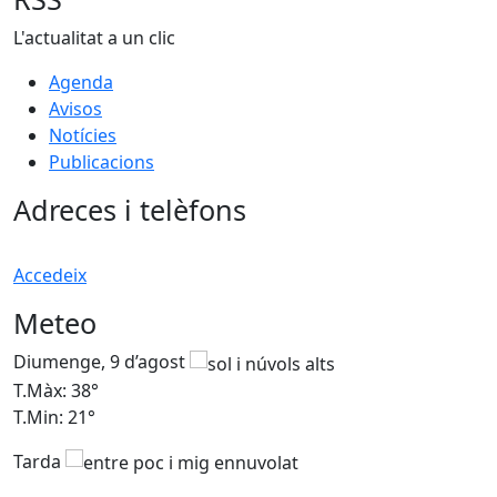
L'actualitat a un clic
Agenda
Avisos
Notícies
Publicacions
Adreces i telèfons
Accedeix
Meteo
Diumenge, 9 d’agost
D
T.Màx: 38°
T
T.Min: 21°
T
Tarda