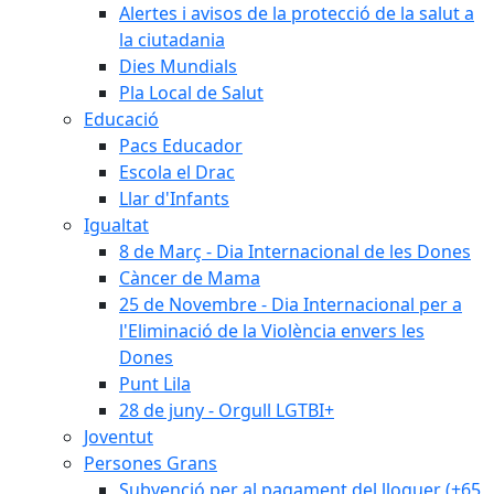
Alertes i avisos de la protecció de la salut a
la ciutadania
Dies Mundials
Pla Local de Salut
Educació
Pacs Educador
Escola el Drac
Llar d'Infants
Igualtat
8 de Març - Dia Internacional de les Dones
Càncer de Mama
25 de Novembre - Dia Internacional per a
l'Eliminació de la Violència envers les
Dones
Punt Lila
28 de juny - Orgull LGTBI+
Joventut
Persones Grans
Subvenció per al pagament del lloguer (+65