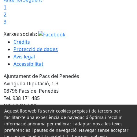
1
2
3
Xarxes socials:
Crèdits
Protecció de dades
Avís legal
Accessibilitat
Ajuntament de Pacs del Penedès
Avinguda Diputació, 1-3
08796 Pacs del Penedès
Tel. 938 171 485
NIF P0815300I
Aquest lloc web fa servir cookies pròpies i de tercers per
facilitar-te una experiència de navegació òptima i recollir
Amb la col·laboració de:
informació anònima per millorar i adaptar-nos a les teves
preferències i pautes de navegació. Navegar sense acceptar
les cookies limitarà la visibilitat i funcions del web.