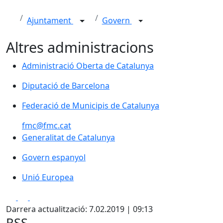
Ajuntament
Govern
Altres administracions
Administració Oberta de Catalunya
Administració Oberta de Catalunya
Diputació de Barcelona
Diputació de Barcelona
Federació de Municipis de Catalunya
Federació de Municipis de Catalunya
fmc@fmc.cat
Generalitat de Catalunya
Generalitat de Catalunya
Govern espanyol
Govern espanyol
Unió Europea
Unió Europea
Facebook
X
Pdf
Darrera actualització: 7.02.2019 | 09:13
RSS