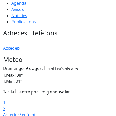
Agenda
Avisos
Notícies
Publicacions
Adreces i telèfons
Accedeix
Meteo
Diumenge, 9 d’agost
D
T.Màx: 38°
T
T.Min: 21°
T
Tarda
1
2
Anterior
Següent