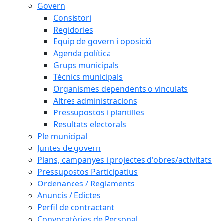
Govern
Consistori
Regidories
Equip de govern i oposició
Agenda política
Grups municipals
Tècnics municipals
Organismes dependents o vinculats
Altres administracions
Pressupostos i plantilles
Resultats electorals
Ple municipal
Juntes de govern
Plans, campanyes i projectes d'obres/activitats
Pressupostos Participatius
Ordenances / Reglaments
Anuncis / Edictes
Perfil de contractant
Convocatòries de Personal