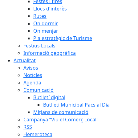
Festes i fires
Llocs d'interès
Rutes
On dormir
On menjar
Pla estratègic de Turisme
Festius Locals
Informació geogràfica
Actualitat
Avisos
Notícies
Agenda
Comunicació
Butlletí digital
Butlleti Municipal Pacs al Dia
Mitjans de comunicació
Campanya “Viu el Comerç Local"
RSS
Hemeroteca