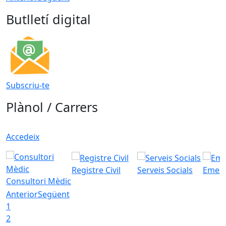
Butlletí digital
Subscriu-te
Plànol / Carrers
Accedeix
Registre Civil
Serveis Socials
Emerg
Consultori Mèdic
Anterior
Següent
1
2