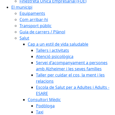
Finestreta Única Empresarial (FUE)
El municipi
Equipaments
Com arribar-hi
Transport públic
Guia de carrers / Plànol
Salut
Cap a un estil de vida saludable
Tallers i activitats
Atenció psicològica
Servei d'acompanyament a persones
amb Alzheimer i les seves famílies
Taller per cuidar el cos, la ment i les
relacions
Escola de Salut per a Adultes i Adults -
ESARE
Consultori Mèdic
Podòloga
Taxi