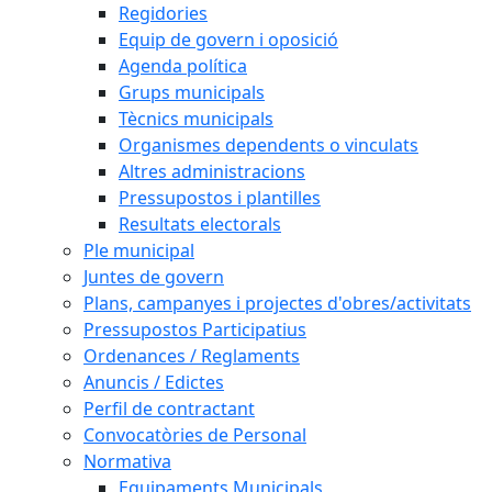
Regidories
Equip de govern i oposició
Agenda política
Grups municipals
Tècnics municipals
Organismes dependents o vinculats
Altres administracions
Pressupostos i plantilles
Resultats electorals
Ple municipal
Juntes de govern
Plans, campanyes i projectes d'obres/activitats
Pressupostos Participatius
Ordenances / Reglaments
Anuncis / Edictes
Perfil de contractant
Convocatòries de Personal
Normativa
Equipaments Municipals