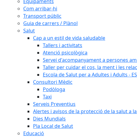
Equipaments
Com arribar-hi
Transport públic
Guia de carrers / Plànol
Salut
Cap a un estil de vida saludable
Tallers i activitats
Atenció psicològica
Servei d'acompanyament a persones amb 
Taller per cuidar el cos, la ment i les rela
Escola de Salut per a Adultes i Adults - E
Consultori Mèdic
Podòloga
Taxi
Serveis Preventius
Alertes i avisos de la protecció de la salut a l
Dies Mundials
Pla Local de Salut
Educació