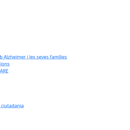
Alzheimer i les seves famílies
cions
SARE
a ciutadania