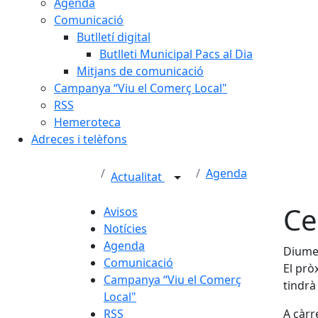
Agenda
Comunicació
Butlletí digital
Butlleti Municipal Pacs al Dia
Mitjans de comunicació
Campanya “Viu el Comerç Local"
RSS
Hemeroteca
Adreces i telèfons
Agenda
Actualitat
Ce
Avisos
Notícies
Agenda
Diumen
Comunicació
El prò
Campanya “Viu el Comerç
tindrà 
Local"
RSS
A càrr