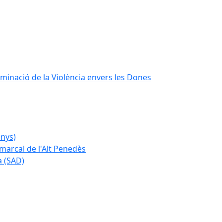
iminació de la Violència envers les Dones
anys)
marcal de l'Alt Penedès
a (SAD)