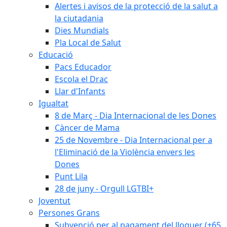
Alertes i avisos de la protecció de la salut a
la ciutadania
Dies Mundials
Pla Local de Salut
Educació
Pacs Educador
Escola el Drac
Llar d'Infants
Igualtat
8 de Març - Dia Internacional de les Dones
Càncer de Mama
25 de Novembre - Dia Internacional per a
l'Eliminació de la Violència envers les
Dones
Punt Lila
28 de juny - Orgull LGTBI+
Joventut
Persones Grans
Subvenció per al pagament del lloguer (+65