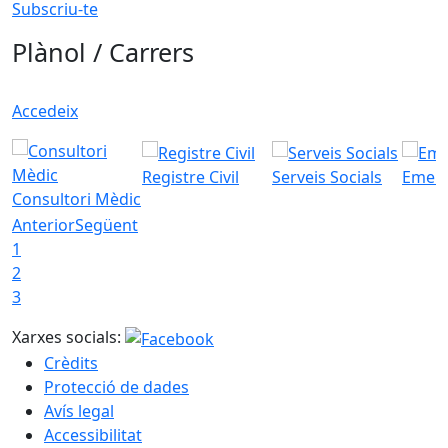
Subscriu-te
Plànol / Carrers
Accedeix
Registre Civil
Serveis Socials
Emerg
Consultori Mèdic
Anterior
Següent
1
2
3
Xarxes socials:
Crèdits
Protecció de dades
Avís legal
Accessibilitat