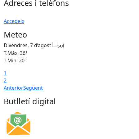
Adreces i telèfons
Accedeix
Meteo
Divendres, 7 d’agost
D
T.Màx: 36°
T
T.Min: 20°
T
1
T
2
Anterior
Següent
Butlletí digital