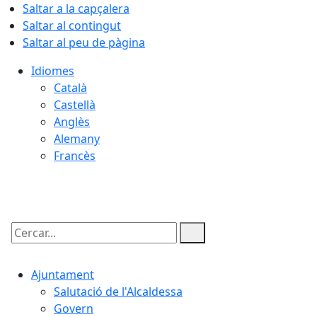
Saltar a la capçalera
Saltar al contingut
Saltar al peu de pàgina
Idiomes
Català
Castellà
Anglès
Alemany
Francès
07.08.2026 | 02:44
Cercar:
Ajuntament
Salutació de l'Alcaldessa
Govern