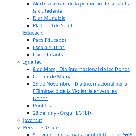
Alertes i avisos de la protecció de la salut a
la ciutadania
Dies Mundials
Pla Local de Salut
Educació
Pacs Educador
Escola el Drac
Llar d'Infants
Igualtat
8 de Març - Dia Internacional de les Dones
Càncer de Mama
25 de Novembre - Dia Internacional per a
l'Eliminació de la Violència envers les
Dones
Punt Lila
28 de juny - Orgull LGTBI+
Joventut
Persones Grans
Subvenció per al pagament del lloguer (+65