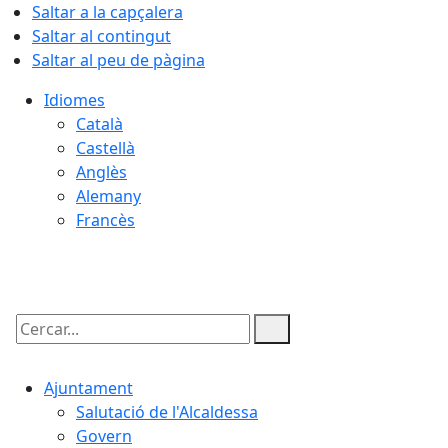
Saltar a la capçalera
Saltar al contingut
Saltar al peu de pàgina
Idiomes
Català
Castellà
Anglès
Alemany
Francès
07.08.2026 | 04:11
Cercar:
Ajuntament
Salutació de l'Alcaldessa
Govern