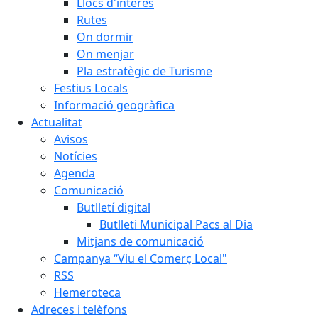
Llocs d'interès
Rutes
On dormir
On menjar
Pla estratègic de Turisme
Festius Locals
Informació geogràfica
Actualitat
Avisos
Notícies
Agenda
Comunicació
Butlletí digital
Butlleti Municipal Pacs al Dia
Mitjans de comunicació
Campanya “Viu el Comerç Local"
RSS
Hemeroteca
Adreces i telèfons