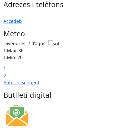
Adreces i telèfons
Accedeix
Meteo
Divendres, 7 d’agost
D
T.Màx: 36°
T
T.Min: 20°
T
1
T
2
Anterior
Següent
Butlletí digital