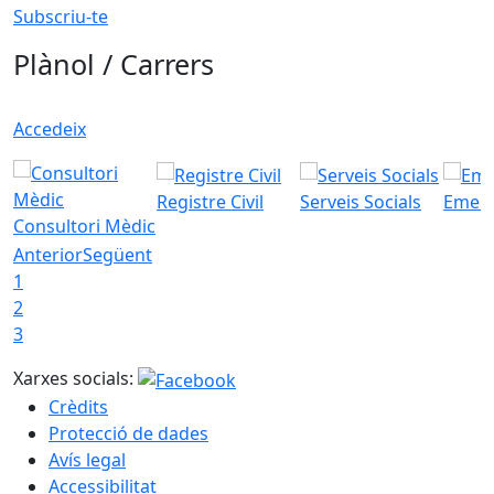
Subscriu-te
Plànol / Carrers
Accedeix
Registre Civil
Serveis Socials
Emerg
Consultori Mèdic
Anterior
Següent
1
2
3
Xarxes socials:
Crèdits
Protecció de dades
Avís legal
Accessibilitat