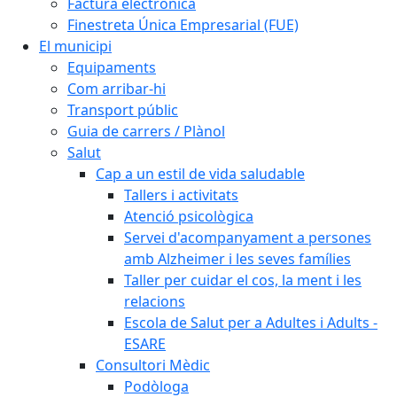
Factura electrònica
Finestreta Única Empresarial (FUE)
El municipi
Equipaments
Com arribar-hi
Transport públic
Guia de carrers / Plànol
Salut
Cap a un estil de vida saludable
Tallers i activitats
Atenció psicològica
Servei d'acompanyament a persones
amb Alzheimer i les seves famílies
Taller per cuidar el cos, la ment i les
relacions
Escola de Salut per a Adultes i Adults -
ESARE
Consultori Mèdic
Podòloga