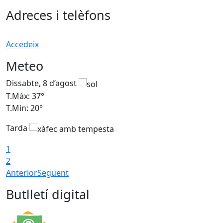
Adreces i telèfons
Accedeix
Meteo
Dissabte, 8 d’agost
D
T.Màx: 37°
T
T.Min: 20°
T
Tarda
T
1
2
Anterior
Següent
Butlletí digital