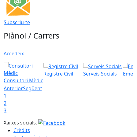
Subscriu-te
Plànol / Carrers
Accedeix
Registre Civil
Serveis Socials
Emerg
Consultori Mèdic
Anterior
Següent
1
2
3
Xarxes socials:
Crèdits