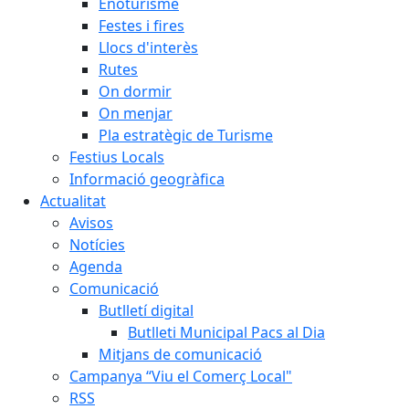
Enoturisme
Festes i fires
Llocs d'interès
Rutes
On dormir
On menjar
Pla estratègic de Turisme
Festius Locals
Informació geogràfica
Actualitat
Avisos
Notícies
Agenda
Comunicació
Butlletí digital
Butlleti Municipal Pacs al Dia
Mitjans de comunicació
Campanya “Viu el Comerç Local"
RSS