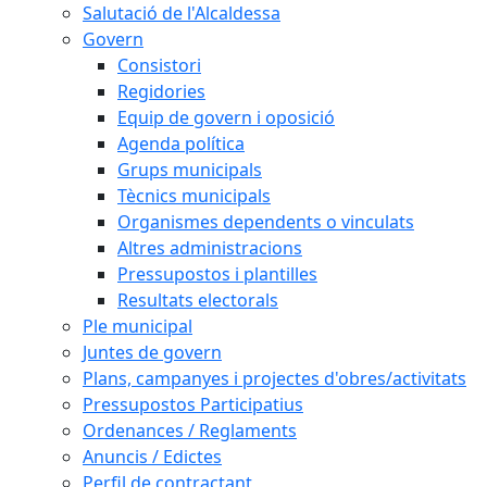
Salutació de l'Alcaldessa
Govern
Consistori
Regidories
Equip de govern i oposició
Agenda política
Grups municipals
Tècnics municipals
Organismes dependents o vinculats
Altres administracions
Pressupostos i plantilles
Resultats electorals
Ple municipal
Juntes de govern
Plans, campanyes i projectes d'obres/activitats
Pressupostos Participatius
Ordenances / Reglaments
Anuncis / Edictes
Perfil de contractant