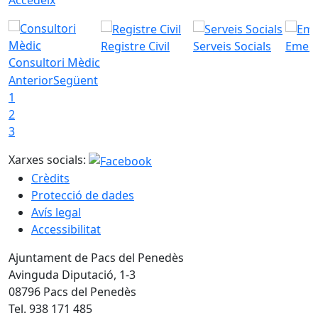
Registre Civil
Serveis Socials
Emerg
Consultori Mèdic
Anterior
Següent
1
2
3
Xarxes socials:
Crèdits
Protecció de dades
Avís legal
Accessibilitat
Ajuntament de Pacs del Penedès
Avinguda Diputació, 1-3
08796 Pacs del Penedès
Tel. 938 171 485