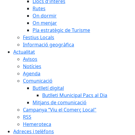
Llocs d'interès
Rutes
On dormir
On menjar
Pla estratègic de Turisme
Festius Locals
Informació geogràfica
Actualitat
Avisos
Notícies
Agenda
Comunicació
Butlletí digital
Butlleti Municipal Pacs al Dia
Mitjans de comunicació
Campanya “Viu el Comerç Local"
RSS
Hemeroteca
Adreces i telèfons