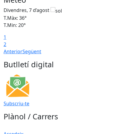
Divendres, 7 d’agost
D
T.Màx: 36°
T
T.Min: 20°
T
1
T
2
Anterior
Següent
Butlletí digital
Subscriu-te
Plànol / Carrers
Accedeix