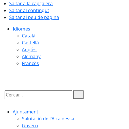
Saltar a la capçalera
Saltar al contingut
Saltar al peu de pàgina
Idiomes
Català
Castellà
Anglès
Alemany
Francès
07.08.2026 | 09:07
Cercar:
Ajuntament
Salutació de l'Alcaldessa
Govern