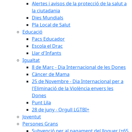
Alertes i avisos de la protecció de la salut a
la ciutadania
Dies Mundials
Pla Local de Salut
Educació
Pacs Educador
Escola el Drac
Llar d'Infants
Igualtat
8 de Març - Dia Internacional de les Dones
Càncer de Mama
25 de Novembre - Dia Internacional per a
l'Eliminació de la Violència envers les
Dones
Punt Lila
28 de juny - Orgull LGTBI+
Joventut
Persones Grans
Subvenció per al pagament del lloguer (+65