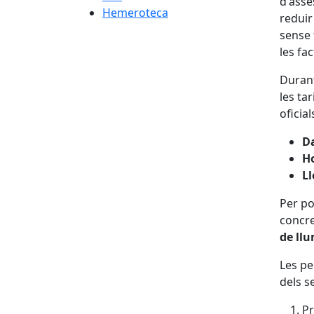
d'asse
Hemeroteca
reduir
sense 
les fac
Durant
les ta
oficia
D
H
Ll
Per po
concre
de llu
Les pe
dels s
Pr