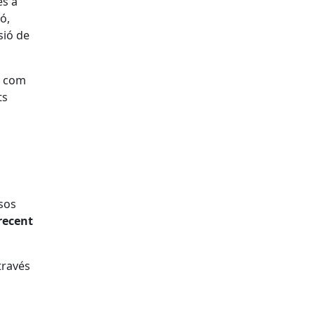
es a
ó,
sió de
u com
ts
asos
recent
través