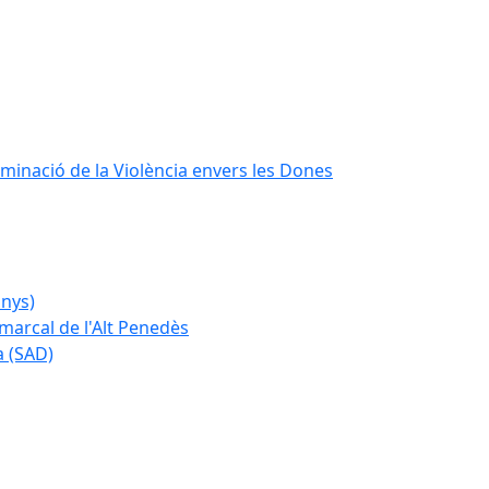
iminació de la Violència envers les Dones
anys)
marcal de l'Alt Penedès
a (SAD)