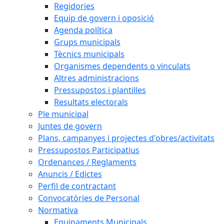
Regidories
Equip de govern i oposició
Agenda política
Grups municipals
Tècnics municipals
Organismes dependents o vinculats
Altres administracions
Pressupostos i plantilles
Resultats electorals
Ple municipal
Juntes de govern
Plans, campanyes i projectes d'obres/activitats
Pressupostos Participatius
Ordenances / Reglaments
Anuncis / Edictes
Perfil de contractant
Convocatòries de Personal
Normativa
Equipaments Municipals