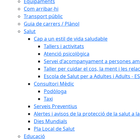
Equipaments
Com arribar-hi
Transport públic
Guia de carrers / Plànol
Salut
Cap a un estil de vida saludable
Tallers i activitats
Atenció psicològica
Servei d'acompanyament a persones amb 
Taller per cuidar el cos, la ment i les rela
Escola de Salut per a Adultes i Adults - E
Consultori Mèdic
Podòloga
Taxi
Serveis Preventius
Alertes i avisos de la protecció de la salut a l
Dies Mundials
Pla Local de Salut
Educació