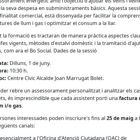
ssorament energètic amb l'objectiu d'ajudar els veïns i veïn
 la seva despesa en subministraments bàsics. Aquesta sessi
finalitat comercial, està dissenyada per facilitar la compren
tures de llum i gas i optimitzar el consum a la llar.
 la formació es tractaran de manera pràctica aspectes cla
rifes vigents, mètodes d'estalvi domèstic i la tramitació d'aju
ls, com ara el Bo Social. Dades de la sessió
ata:
Dilluns, 1 de juny.
ora:
10:30 h.
oc:
Centre Cívic Alcalde Joan Marrugat Bolet.
der rebre un assessorament personalitzat i analitzar els c
ts, és imprescindible que cada assistent porti una
factura 
m i/o gas
.
rsones interessades poden inscriure's fins al
25 de maig
a 
egüents canals:
esencialment a l'Oficina d'Atenció Ciutadana (OAC) de