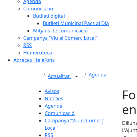
Agenda
Comunicació
Butlletí digital
Butlleti Municipal Pacs al Dia
Mitjans de comunicació
Campanya “Viu el Comerç Local"
RSS
Hemeroteca
Adreces i telèfons
Agenda
Actualitat
Fo
Avisos
Notícies
en
Agenda
Comunicació
Campanya “Viu el Comerç
Dillun
Local"
L'Ajun
RSS