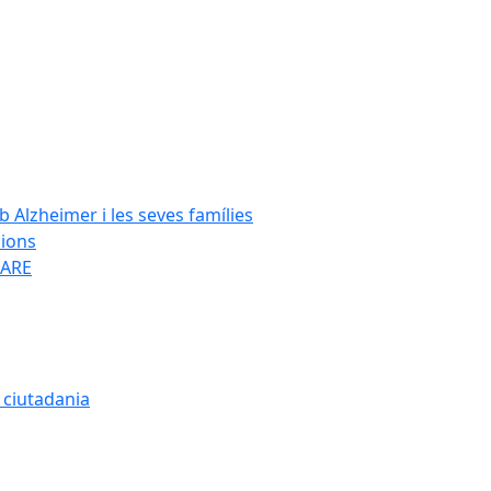
Alzheimer i les seves famílies
cions
SARE
a ciutadania