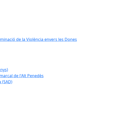
iminació de la Violència envers les Dones
anys)
marcal de l'Alt Penedès
a (SAD)