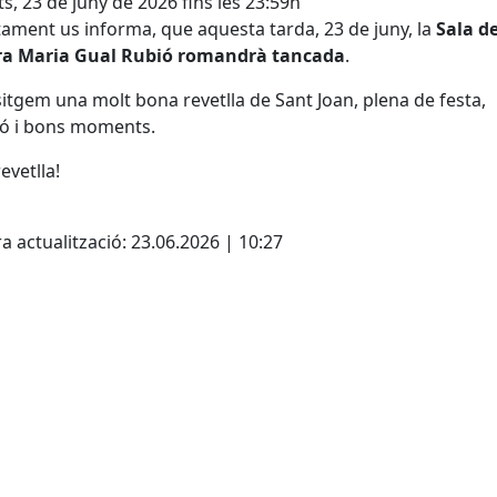
s, 23 de juny de 2026 fins les 23:59h
tament us informa, que aquesta tarda, 23 de juny, la
Sala d
ra Maria Gual Rubió romandrà tancada
.
itgem una molt bona revetlla de Sant Joan, plena de festa,
ió i bons moments.
evetlla!
cebook
X
a actualització: 23.06.2026 | 10:27