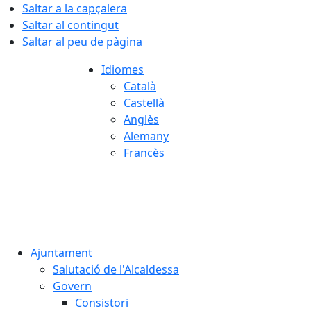
Saltar a la capçalera
Saltar al contingut
Saltar al peu de pàgina
Idiomes
Català
Castellà
Anglès
Alemany
Francès
07.08.2026 | 13:56
Ajuntament
Salutació de l'Alcaldessa
Govern
Consistori