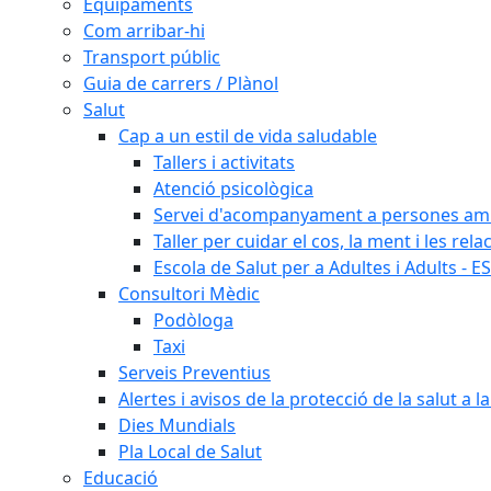
Equipaments
Com arribar-hi
Transport públic
Guia de carrers / Plànol
Salut
Cap a un estil de vida saludable
Tallers i activitats
Atenció psicològica
Servei d'acompanyament a persones amb 
Taller per cuidar el cos, la ment i les rela
Escola de Salut per a Adultes i Adults - E
Consultori Mèdic
Podòloga
Taxi
Serveis Preventius
Alertes i avisos de la protecció de la salut a l
Dies Mundials
Pla Local de Salut
Educació