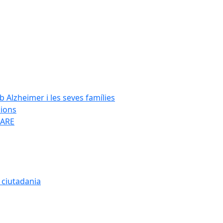
Alzheimer i les seves famílies
cions
SARE
a ciutadania