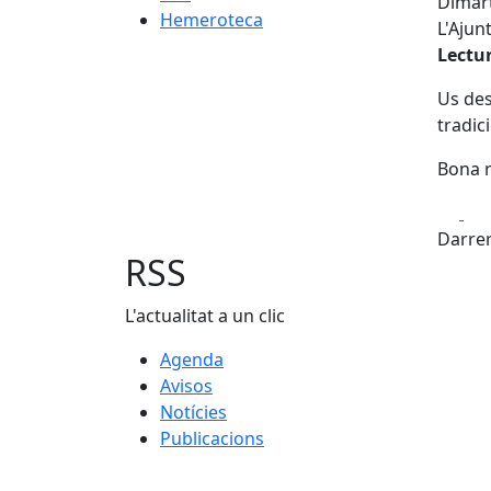
Dimart
Hemeroteca
L'Ajun
Lectu
Us des
tradic
Bona r
Fa
Darrer
RSS
L'actualitat a un clic
Agenda
Avisos
Notícies
Publicacions