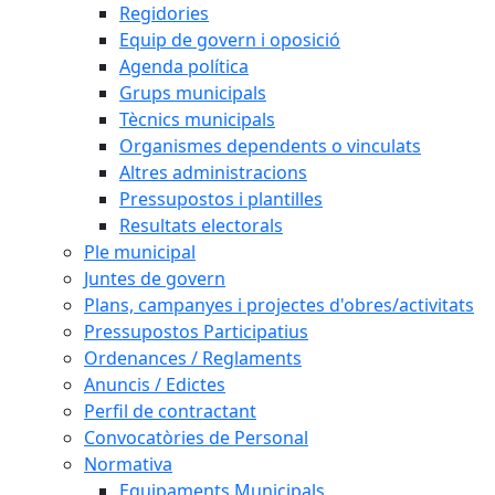
Regidories
Equip de govern i oposició
Agenda política
Grups municipals
Tècnics municipals
Organismes dependents o vinculats
Altres administracions
Pressupostos i plantilles
Resultats electorals
Ple municipal
Juntes de govern
Plans, campanyes i projectes d'obres/activitats
Pressupostos Participatius
Ordenances / Reglaments
Anuncis / Edictes
Perfil de contractant
Convocatòries de Personal
Normativa
Equipaments Municipals