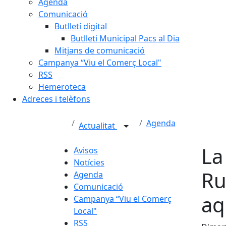
Agenda
Comunicació
Butlletí digital
Butlleti Municipal Pacs al Dia
Mitjans de comunicació
Campanya “Viu el Comerç Local"
RSS
Hemeroteca
Adreces i telèfons
Agenda
Actualitat
La
Avisos
Notícies
Ru
Agenda
Comunicació
aq
Campanya “Viu el Comerç
Local"
RSS