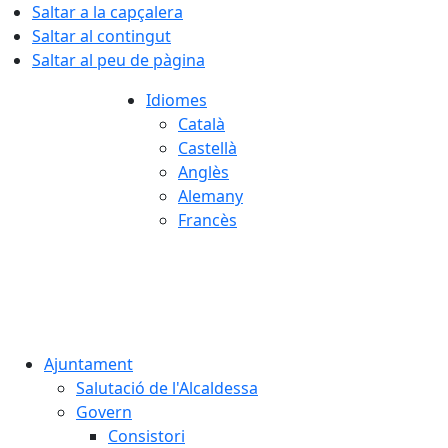
Saltar a la capçalera
Saltar al contingut
Saltar al peu de pàgina
Idiomes
Català
Castellà
Anglès
Alemany
Francès
06.08.2026 | 13:39
Ajuntament
Salutació de l'Alcaldessa
Govern
Consistori