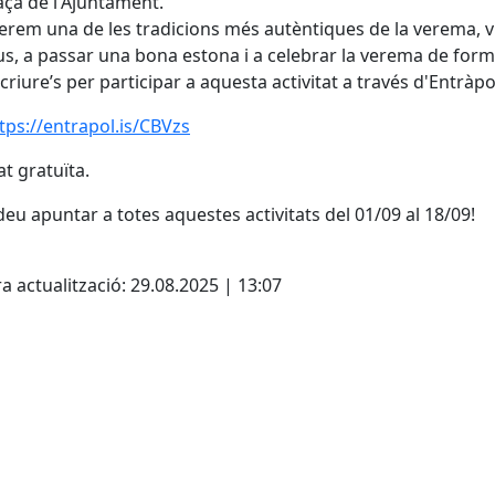
laça de l'Ajuntament.
rem una de les tradicions més autèntiques de la verema, 
us, a passar una bona estona i a celebrar la verema de form
scriure’s per participar a aquesta activitat a través d'Entràpo
tps://entrapol.is/CBVzs
at gratuïta.
eu apuntar a totes aquestes activitats del 01/09 al 18/09!
cebook
X
a actualització: 29.08.2025 | 13:07