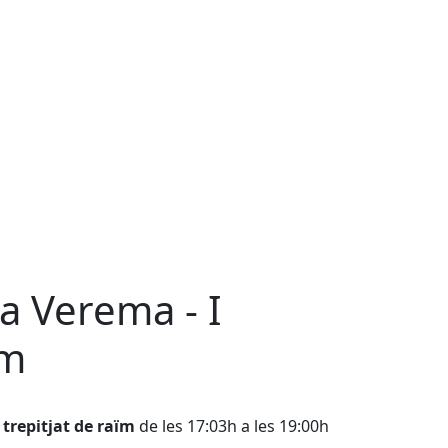
la Verema - I
ïm
 trepitjat de raïm
de les 17:03h a les 19:00h