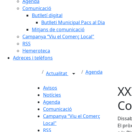
Agenda
Comunicació
Butlletí digital
Butlleti Municipal Pacs al Dia
Mitjans de comunicació
Campanya “Viu el Comerç Local"
RSS
Hemeroteca
Adreces i telèfons
Agenda
Actualitat
XX
Avisos
Notícies
Co
Agenda
Comunicació
Campanya “Viu el Comerç
Dissab
Local"
El prò
RSS