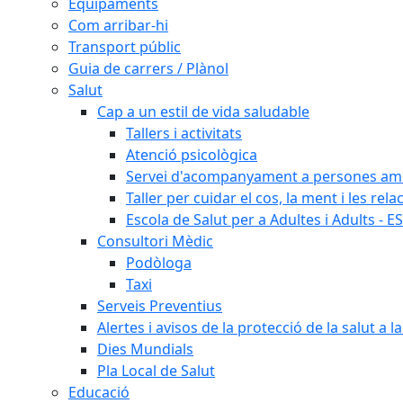
Equipaments
Com arribar-hi
Transport públic
Guia de carrers / Plànol
Salut
Cap a un estil de vida saludable
Tallers i activitats
Atenció psicològica
Servei d'acompanyament a persones amb 
Taller per cuidar el cos, la ment i les rela
Escola de Salut per a Adultes i Adults - E
Consultori Mèdic
Podòloga
Taxi
Serveis Preventius
Alertes i avisos de la protecció de la salut a l
Dies Mundials
Pla Local de Salut
Educació