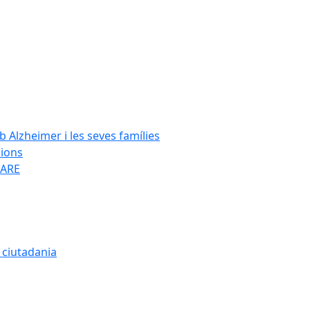
Alzheimer i les seves famílies
cions
SARE
a ciutadania