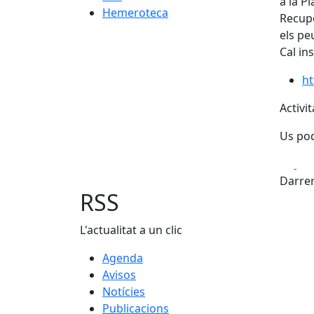
a la P
Hemeroteca
Recupe
els pe
Cal in
ht
Activit
Us pod
Fa
Darrer
RSS
L'actualitat a un clic
Agenda
Avisos
Notícies
Publicacions