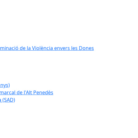
iminació de la Violència envers les Dones
anys)
marcal de l'Alt Penedès
a (SAD)