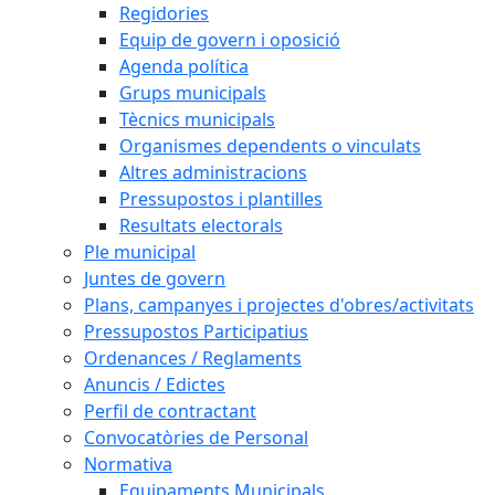
Regidories
Equip de govern i oposició
Agenda política
Grups municipals
Tècnics municipals
Organismes dependents o vinculats
Altres administracions
Pressupostos i plantilles
Resultats electorals
Ple municipal
Juntes de govern
Plans, campanyes i projectes d'obres/activitats
Pressupostos Participatius
Ordenances / Reglaments
Anuncis / Edictes
Perfil de contractant
Convocatòries de Personal
Normativa
Equipaments Municipals