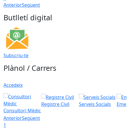
Anterior
Següent
Butlletí digital
Subscriu-te
Plànol / Carrers
Accedeix
Registre Civil
Serveis Socials
Emerg
Consultori Mèdic
Anterior
Següent
1