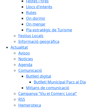
Festes i fires
Llocs d'interès
Rutes
On dormir
On menjar
Pla estratègic de Turisme
Festius Locals
Informació geogràfica
Actualitat
Avisos
Notícies
Agenda
Comunicació
Butlletí digital
Butlleti Municipal Pacs al Dia
Mitjans de comunicació
Campanya “Viu el Comerç Local"
RSS
Hemeroteca