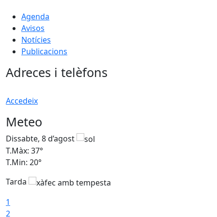
Agenda
Avisos
Notícies
Publicacions
Adreces i telèfons
Accedeix
Meteo
Dissabte, 8 d’agost
D
T.Màx: 37°
T
T.Min: 20°
T
Tarda
T
1
2