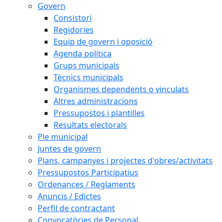
Govern
Consistori
Regidories
Equip de govern i oposició
Agenda política
Grups municipals
Tècnics municipals
Organismes dependents o vinculats
Altres administracions
Pressupostos i plantilles
Resultats electorals
Ple municipal
Juntes de govern
Plans, campanyes i projectes d'obres/activitats
Pressupostos Participatius
Ordenances / Reglaments
Anuncis / Edictes
Perfil de contractant
Convocatòries de Personal