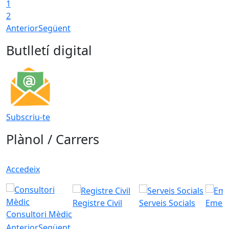
1
2
Anterior
Següent
Butlletí digital
Subscriu-te
Plànol / Carrers
Accedeix
Registre Civil
Serveis Socials
Emerg
Consultori Mèdic
Anterior
Següent