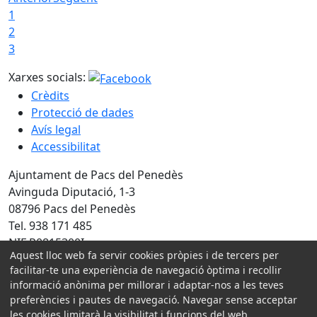
1
2
3
Xarxes socials:
Crèdits
Protecció de dades
Avís legal
Accessibilitat
Ajuntament de Pacs del Penedès
Avinguda Diputació, 1-3
08796 Pacs del Penedès
Tel. 938 171 485
NIF P0815300I
Aquest lloc web fa servir cookies pròpies i de tercers per
Amb la col·laboració de:
facilitar-te una experiència de navegació òptima i recollir
informació anònima per millorar i adaptar-nos a les teves
preferències i pautes de navegació. Navegar sense acceptar
les cookies limitarà la visibilitat i funcions del web.