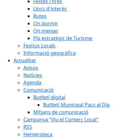
Festes i fires
Llocs d'interès
Rutes
On dormir
On menjar
Pla estratègic de Turisme
Festius Locals
Informació geogràfica
Actualitat
Avisos
Notícies
Agenda
Comunicació
Butlletí digital
Butlleti Municipal Pacs al Dia
Mitjans de comunicació
Campanya “Viu el Comerç Local"
RSS
Hemeroteca