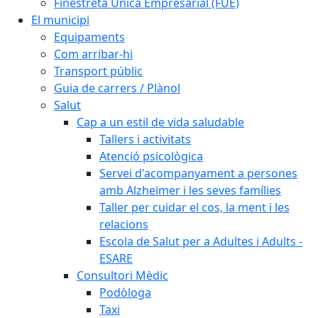
Finestreta Única Empresarial (FUE)
El municipi
Equipaments
Com arribar-hi
Transport públic
Guia de carrers / Plànol
Salut
Cap a un estil de vida saludable
Tallers i activitats
Atenció psicològica
Servei d'acompanyament a persones
amb Alzheimer i les seves famílies
Taller per cuidar el cos, la ment i les
relacions
Escola de Salut per a Adultes i Adults -
ESARE
Consultori Mèdic
Podòloga
Taxi