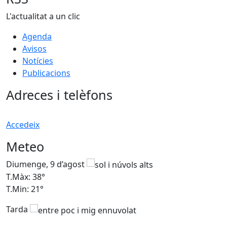
L'actualitat a un clic
Agenda
Avisos
Notícies
Publicacions
Adreces i telèfons
Accedeix
Meteo
Diumenge, 9 d’agost
D
T.Màx: 38°
T
T.Min: 21°
T
Tarda