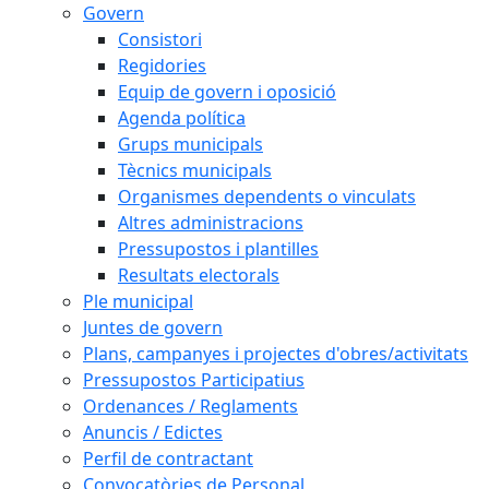
Govern
Consistori
Regidories
Equip de govern i oposició
Agenda política
Grups municipals
Tècnics municipals
Organismes dependents o vinculats
Altres administracions
Pressupostos i plantilles
Resultats electorals
Ple municipal
Juntes de govern
Plans, campanyes i projectes d'obres/activitats
Pressupostos Participatius
Ordenances / Reglaments
Anuncis / Edictes
Perfil de contractant
Convocatòries de Personal