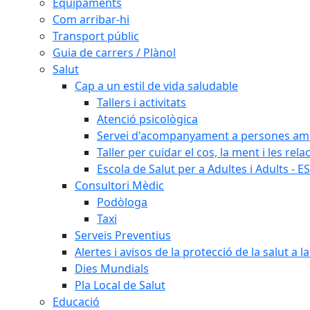
Equipaments
Com arribar-hi
Transport públic
Guia de carrers / Plànol
Salut
Cap a un estil de vida saludable
Tallers i activitats
Atenció psicològica
Servei d'acompanyament a persones amb 
Taller per cuidar el cos, la ment i les rela
Escola de Salut per a Adultes i Adults - E
Consultori Mèdic
Podòloga
Taxi
Serveis Preventius
Alertes i avisos de la protecció de la salut a l
Dies Mundials
Pla Local de Salut
Educació