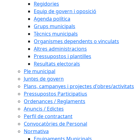
Regidories
Equip de govern i oposició
Agenda política
Grups municipals
Tècnics municipals
Organismes dependents o vinculats
Altres administracions
Pressupostos i plantilles
Resultats electorals
Ple municipal
Juntes de govern
Plans, campanyes i projectes d'obres/activitats
Pressupostos Participatius
Ordenances / Reglaments
Anuncis / Edictes
Perfil de contractant
Convocatòries de Personal
Normativa
Equipaments Municipals