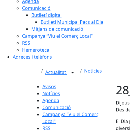
Agenda
Comunicació
Butlletí digital
Butlleti Municipal Pacs al Dia
Mitjans de comunicació
Campanya “Viu el Comerç Local"
RSS
Hemeroteca
Adreces i telèfons
Notícies
Actualitat
28
Avisos
Notícies
Agenda
Dijous
Comunicació
Des de
Campanya “Viu el Comerç
Local"
El Dia
RSS
divers