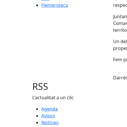
Hemeroteca
respe
Juntam
Comarc
territo
Un del
proper
Fem pi
Fa
Darrer
RSS
L'actualitat a un clic
Agenda
Avisos
Notícies