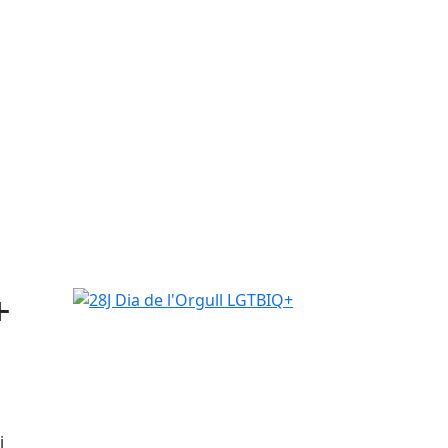
+
28J Dia de l'Orgull LGTBIQ+
i