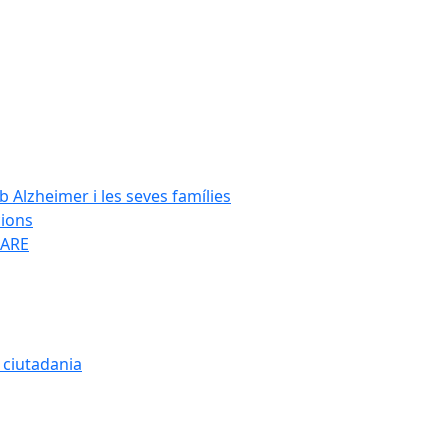
Alzheimer i les seves famílies
cions
SARE
a ciutadania