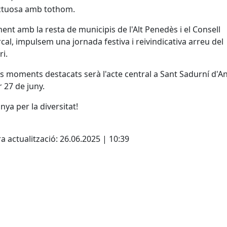
ctuosa amb tothom.
ent amb la resta de municipis de l'Alt Penedès i el Consell
al, impulsem una jornada festiva i reivindicativa arreu del
ri.
s moments destacats serà l'acte central a Sant Sadurní d'An
 27 de juny.
nya per la diversitat!
cebook
X
a actualització: 26.06.2025 | 10:39