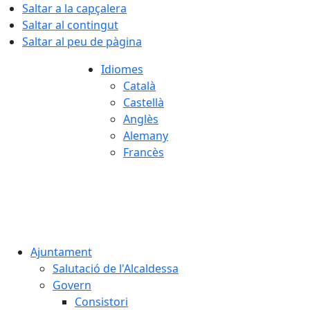
Saltar a la capçalera
Saltar al contingut
Saltar al peu de pàgina
Idiomes
Català
Castellà
Anglès
Alemany
Francès
07.08.2026 | 03:45
Ajuntament
Salutació de l'Alcaldessa
Govern
Consistori