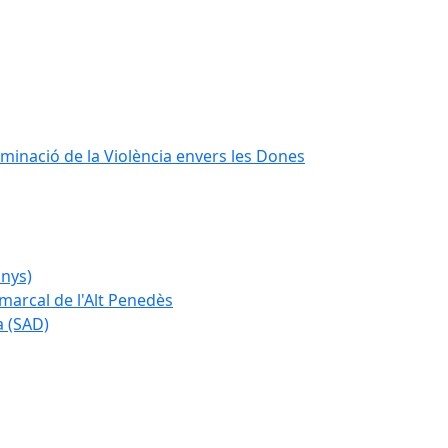
iminació de la Violència envers les Dones
anys)
marcal de l'Alt Penedès
a (SAD)