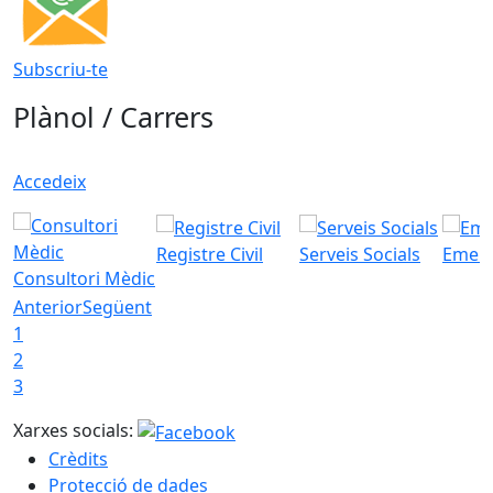
Subscriu-te
Plànol / Carrers
Accedeix
Registre Civil
Serveis Socials
Emerg
Consultori Mèdic
Anterior
Següent
1
2
3
Xarxes socials:
Crèdits
Protecció de dades