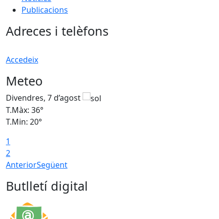
Publicacions
Adreces i telèfons
Accedeix
Meteo
Divendres, 7 d’agost
D
T.Màx: 36°
T
T.Min: 20°
T
1
T
2
Anterior
Següent
Butlletí digital