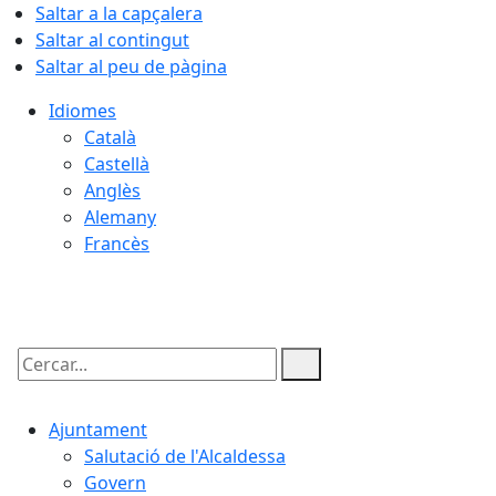
Saltar a la capçalera
Saltar al contingut
Saltar al peu de pàgina
Idiomes
Català
Castellà
Anglès
Alemany
Francès
06.08.2026 | 19:40
Cercar:
Ajuntament
Salutació de l'Alcaldessa
Govern