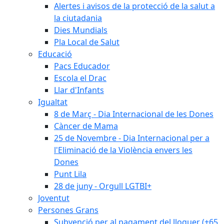
Alertes i avisos de la protecció de la salut a
la ciutadania
Dies Mundials
Pla Local de Salut
Educació
Pacs Educador
Escola el Drac
Llar d'Infants
Igualtat
8 de Març - Dia Internacional de les Dones
Càncer de Mama
25 de Novembre - Dia Internacional per a
l'Eliminació de la Violència envers les
Dones
Punt Lila
28 de juny - Orgull LGTBI+
Joventut
Persones Grans
Subvenció per al pagament del lloguer (+65