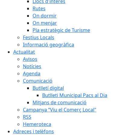
Llocs d'interès
Rutes
On dormir
On menjar
Pla estratègic de Turisme
Festius Locals
Informació geogràfica
Actualitat
Avisos
Notícies
Agenda
Comunicació
Butlletí digital
Butlleti Municipal Pacs al Dia
Mitjans de comunicació
Campanya “Viu el Comerç Local"
RSS
Hemeroteca
Adreces i telèfons