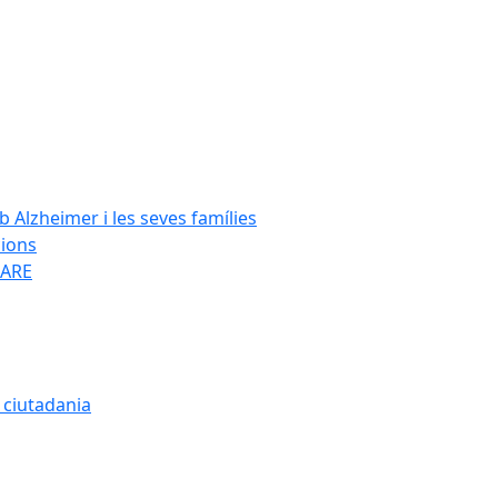
Alzheimer i les seves famílies
cions
SARE
a ciutadania