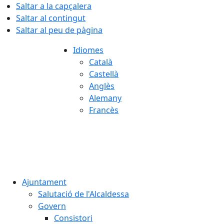
Saltar a la capçalera
Saltar al contingut
Saltar al peu de pàgina
Idiomes
Català
Castellà
Anglès
Alemany
Francès
05.08.2026 | 22:59
Ajuntament
Salutació de l'Alcaldessa
Govern
Consistori