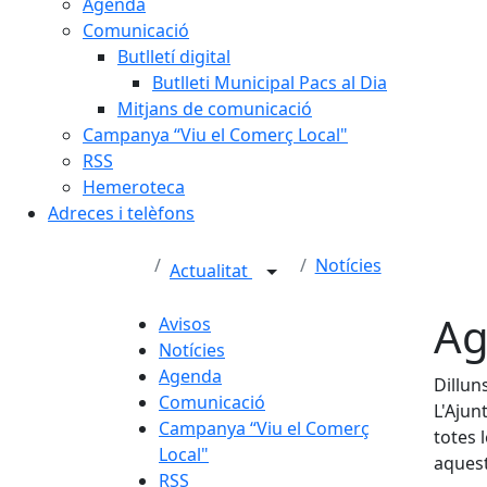
Agenda
Comunicació
Butlletí digital
Butlleti Municipal Pacs al Dia
Mitjans de comunicació
Campanya “Viu el Comerç Local"
RSS
Hemeroteca
Adreces i telèfons
Notícies
Actualitat
Ag
Avisos
Notícies
Agenda
Dillun
Comunicació
L'Ajun
Campanya “Viu el Comerç
totes 
Local"
aques
RSS