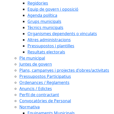
Regidories
Equip de govern i oposició
Agenda política
Grups municipals
Tècnics municipals
Organismes dependents o vinculats
Altres administracions
Pressupostos i plantilles
Resultats electorals
Ple municipal
Juntes de govern
Plans, campanyes i projectes d'obres/activitats
Pressupostos Participatius
Ordenances / Reglaments
Anuncis / Edictes
Perfil de contractant
Convocatòries de Personal
Normativa
Equipaments Municipals