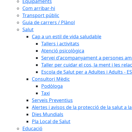
Equipaments
Com arribar-hi
Transport públic
Guia de carrers / Plànol
Salut
Cap a un estil de vida saludable
Tallers i activitats
Atenció psicològica
Servei d'acompanyament a persones amb 
Taller per cuidar el cos, la ment i les rela
Escola de Salut per a Adultes i Adults - E
Consultori Mèdic
Podòloga
Taxi
Serveis Preventius
Alertes i avisos de la protecció de la salut a l
Dies Mundials
Pla Local de Salut
Educació