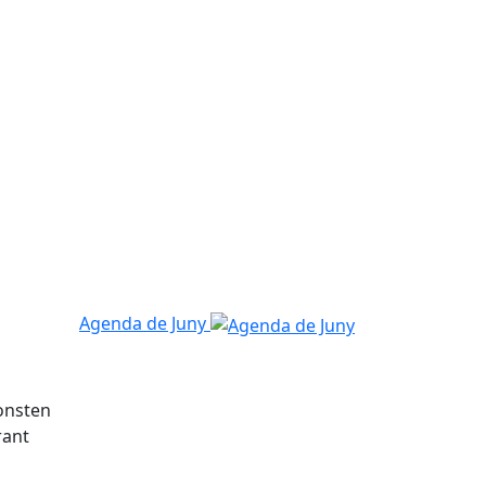
Agenda de Juny
consten
rant