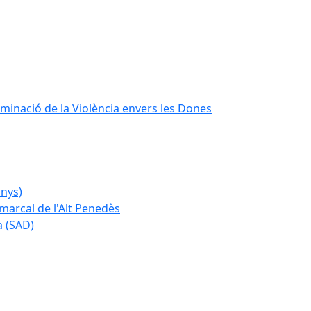
iminació de la Violència envers les Dones
anys)
marcal de l'Alt Penedès
a (SAD)