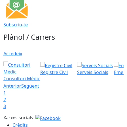
Subscriu-te
Plànol / Carrers
Accedeix
Registre Civil
Serveis Socials
Emerg
Consultori Mèdic
Anterior
Següent
1
2
3
Xarxes socials:
Crèdits