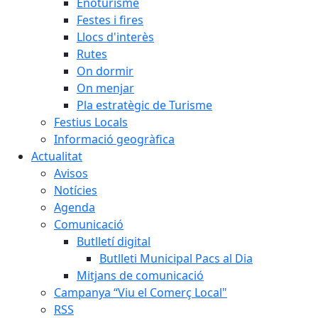
Enoturisme
Festes i fires
Llocs d'interès
Rutes
On dormir
On menjar
Pla estratègic de Turisme
Festius Locals
Informació geogràfica
Actualitat
Avisos
Notícies
Agenda
Comunicació
Butlletí digital
Butlleti Municipal Pacs al Dia
Mitjans de comunicació
Campanya “Viu el Comerç Local"
RSS