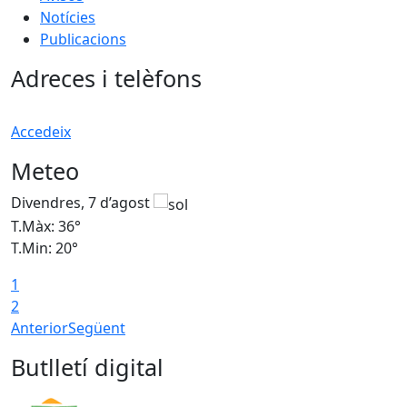
Notícies
Publicacions
Adreces i telèfons
Accedeix
Meteo
Divendres, 7 d’agost
D
T.Màx: 36°
T
T.Min: 20°
T
1
T
2
Anterior
Següent
Butlletí digital