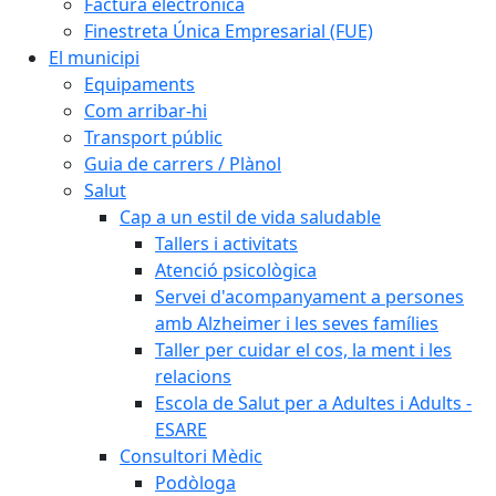
Factura electrònica
Finestreta Única Empresarial (FUE)
El municipi
Equipaments
Com arribar-hi
Transport públic
Guia de carrers / Plànol
Salut
Cap a un estil de vida saludable
Tallers i activitats
Atenció psicològica
Servei d'acompanyament a persones
amb Alzheimer i les seves famílies
Taller per cuidar el cos, la ment i les
relacions
Escola de Salut per a Adultes i Adults -
ESARE
Consultori Mèdic
Podòloga