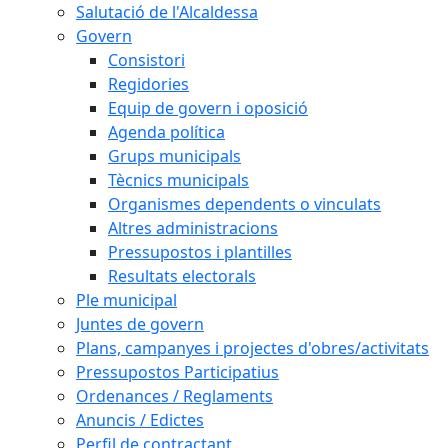
Salutació de l'Alcaldessa
Govern
Consistori
Regidories
Equip de govern i oposició
Agenda política
Grups municipals
Tècnics municipals
Organismes dependents o vinculats
Altres administracions
Pressupostos i plantilles
Resultats electorals
Ple municipal
Juntes de govern
Plans, campanyes i projectes d'obres/activitats
Pressupostos Participatius
Ordenances / Reglaments
Anuncis / Edictes
Perfil de contractant