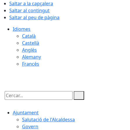
Saltar a la capçalera
Saltar al contingut
Saltar al peu de pàgina
Idiomes
Català
Castellà
Anglès
Alemany
Francès
06.08.2026 | 01:27
Cercar:
Ajuntament
Salutació de l'Alcaldessa
Govern