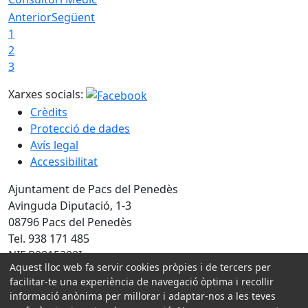
Anterior
Següent
1
2
3
Xarxes socials:
Crèdits
Protecció de dades
Avís legal
Accessibilitat
Ajuntament de Pacs del Penedès
Avinguda Diputació, 1-3
08796 Pacs del Penedès
Tel. 938 171 485
NIF P0815300I
Aquest lloc web fa servir cookies pròpies i de tercers per
Amb la col·laboració de:
facilitar-te una experiència de navegació òptima i recollir
informació anònima per millorar i adaptar-nos a les teves