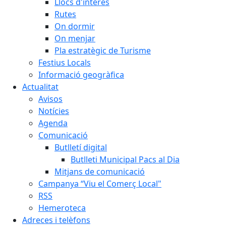
Llocs d'interès
Rutes
On dormir
On menjar
Pla estratègic de Turisme
Festius Locals
Informació geogràfica
Actualitat
Avisos
Notícies
Agenda
Comunicació
Butlletí digital
Butlleti Municipal Pacs al Dia
Mitjans de comunicació
Campanya “Viu el Comerç Local"
RSS
Hemeroteca
Adreces i telèfons