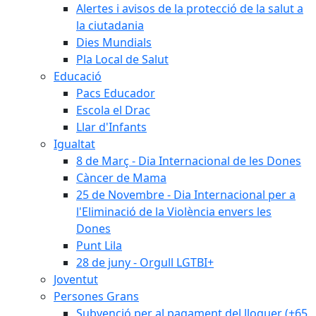
Alertes i avisos de la protecció de la salut a
la ciutadania
Dies Mundials
Pla Local de Salut
Educació
Pacs Educador
Escola el Drac
Llar d'Infants
Igualtat
8 de Març - Dia Internacional de les Dones
Càncer de Mama
25 de Novembre - Dia Internacional per a
l'Eliminació de la Violència envers les
Dones
Punt Lila
28 de juny - Orgull LGTBI+
Joventut
Persones Grans
Subvenció per al pagament del lloguer (+65