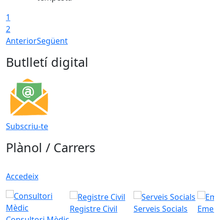
1
2
Anterior
Següent
Butlletí digital
Subscriu-te
Plànol / Carrers
Accedeix
Registre Civil
Serveis Socials
Emerg
Consultori Mèdic