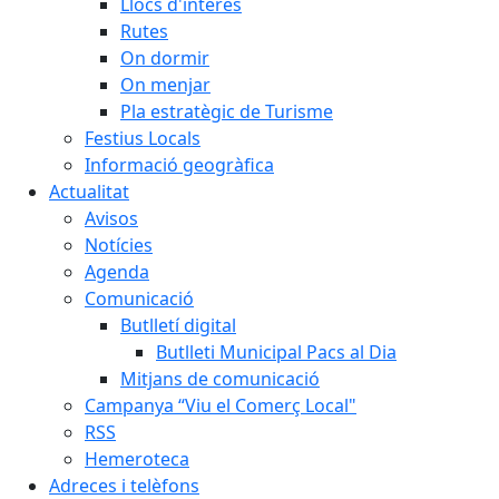
Llocs d'interès
Rutes
On dormir
On menjar
Pla estratègic de Turisme
Festius Locals
Informació geogràfica
Actualitat
Avisos
Notícies
Agenda
Comunicació
Butlletí digital
Butlleti Municipal Pacs al Dia
Mitjans de comunicació
Campanya “Viu el Comerç Local"
RSS
Hemeroteca
Adreces i telèfons