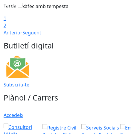
Tarda
T
1
2
Anterior
Següent
Butlletí digital
Subscriu-te
Plànol / Carrers
Accedeix