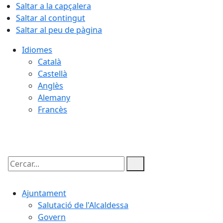
Saltar a la capçalera
Saltar al contingut
Saltar al peu de pàgina
Idiomes
Català
Castellà
Anglès
Alemany
Francès
07.08.2026 | 17:19
Cercar:
Ajuntament
Salutació de l'Alcaldessa
Govern