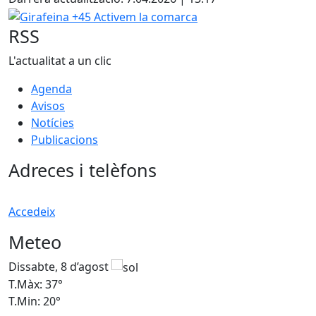
Girafeina +45 Activem la comarca
RSS
L'actualitat a un clic
Agenda
Avisos
Notícies
Publicacions
Adreces i telèfons
Accedeix
Meteo
Dissabte, 8 d’agost
D
T.Màx: 37°
T
T.Min: 20°
T