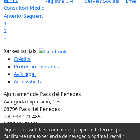
Registre Civil
Serveis Socials
Emerg
Consultori Mèdic
Anterior
Següent
1
2
3
Xarxes socials:
Crèdits
Protecció de dades
Avís legal
Accessibilitat
Ajuntament de Pacs del Penedès
Avinguda Diputació, 1-3
08796 Pacs del Penedès
Tel. 938 171 485
NIF P0815300I
Aquest lloc web fa servir cookies pròpies i de tercers per
Amb la col·laboració de:
facilitar-te una experiència de navegació òptima i recollir