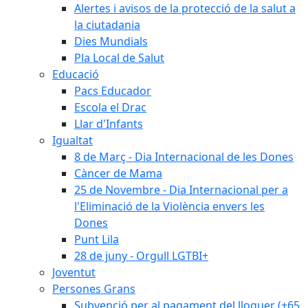
Alertes i avisos de la protecció de la salut a
la ciutadania
Dies Mundials
Pla Local de Salut
Educació
Pacs Educador
Escola el Drac
Llar d'Infants
Igualtat
8 de Març - Dia Internacional de les Dones
Càncer de Mama
25 de Novembre - Dia Internacional per a
l'Eliminació de la Violència envers les
Dones
Punt Lila
28 de juny - Orgull LGTBI+
Joventut
Persones Grans
Subvenció per al pagament del lloguer (+65