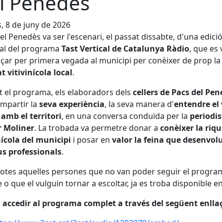
l Penedès
s, 8 de juny de 2026
el Penedès va ser l'escenari, el passat dissabte, d'una edici
ial del programa
Tast Vertical de Catalunya Ràdio
, que es 
çar per primera vegada al municipi per conèixer de prop la
at vitivinícola local
.
 el programa, els elaboradors dels
cellers de Pacs del Pe
mpartir la
seva experiència
, la seva manera d'
entendre el 
 amb el territori
, en una conversa conduïda per la
periodis
 Moliner
. La trobada va permetre donar a
conèixer la riq
nícola
del municipi
i posar en
valor la feina que desenvo
us professionals
.
totes aquelles persones que no van poder seguir el progra
e o que el vulguin tornar a escoltar, ja es troba disponible en 
accedir al programa complet a través del següent enllaç