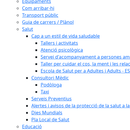
Equipaments
Com arribar-hi
Transport públic
Guia de carrers / Plànol
Salut
Cap a un estil de vida saludable
Tallers i activitats
Atenció psicològica
Servei d'acompanyament a persones amb 
Taller per cuidar el cos, la ment i les rela
Escola de Salut per a Adultes i Adults - E
Consultori Mèdic
Podòloga
Taxi
Serveis Preventius
Alertes i avisos de la protecció de la salut a l
Dies Mundials
Pla Local de Salut
Educació