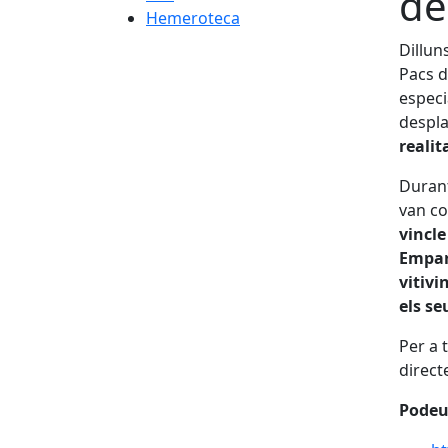
de
Hemeroteca
Dillun
Pacs d
espec
despla
realit
Durant
van co
vincle
Empar
vitivi
els se
Per a 
direct
Podeu 