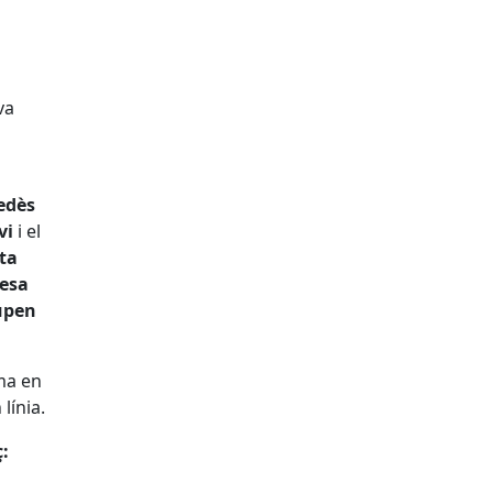
ó
va
nedès
vi
i el
ta
uesa
lupen
ma en
línia.
: