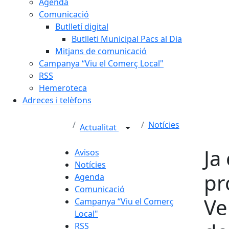
Agenda
Comunicació
Butlletí digital
Butlleti Municipal Pacs al Dia
Mitjans de comunicació
Campanya “Viu el Comerç Local"
RSS
Hemeroteca
Adreces i telèfons
Notícies
Actualitat
Ja
Avisos
Notícies
pr
Agenda
Comunicació
Ve
Campanya “Viu el Comerç
Local"
RSS