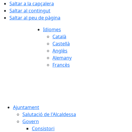
Saltar a la capçalera
Saltar al contingut
Saltar al peu de pàgina
Idiomes
Català
Castellà
Anglès
Alemany
Francès
07.08.2026 | 20:29
Ajuntament
Salutació de l'Alcaldessa
Govern
Consistori