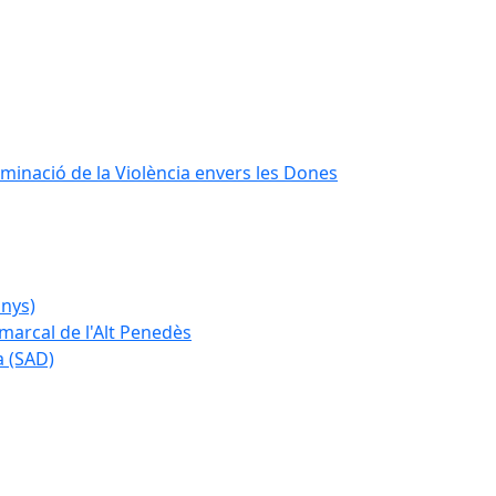
iminació de la Violència envers les Dones
anys)
marcal de l'Alt Penedès
a (SAD)