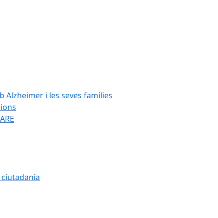
Alzheimer i les seves famílies
cions
SARE
a ciutadania