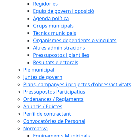
Regidories
Equip de govern i oposició
Agenda política
Grups municipals
Tècnics municipals
Organismes dependents o vinculats
Altres administracions
Pressupostos i plantilles
Resultats electorals
Ple municipal
Juntes de govern
Plans, campanyes i projectes d'obres/activitats
Pressupostos Participatius
Ordenances / Reglaments
Anuncis / Edictes
Perfil de contractant
Convocatòries de Personal
Normativa
Equipaments Municipals