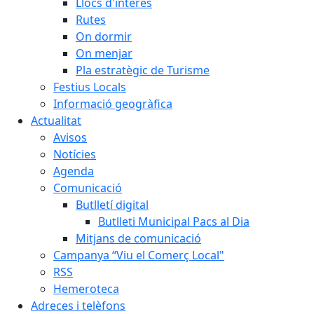
Llocs d'interès
Rutes
On dormir
On menjar
Pla estratègic de Turisme
Festius Locals
Informació geogràfica
Actualitat
Avisos
Notícies
Agenda
Comunicació
Butlletí digital
Butlleti Municipal Pacs al Dia
Mitjans de comunicació
Campanya “Viu el Comerç Local"
RSS
Hemeroteca
Adreces i telèfons