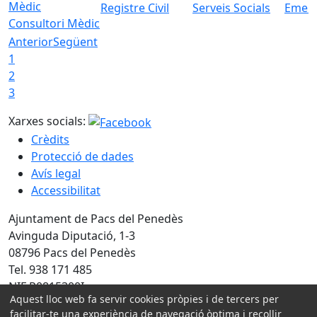
Registre Civil
Serveis Socials
Emerg
Consultori Mèdic
Anterior
Següent
1
2
3
Xarxes socials:
Crèdits
Protecció de dades
Avís legal
Accessibilitat
Ajuntament de Pacs del Penedès
Avinguda Diputació, 1-3
08796 Pacs del Penedès
Tel. 938 171 485
NIF P0815300I
Aquest lloc web fa servir cookies pròpies i de tercers per
facilitar-te una experiència de navegació òptima i recollir
Amb la col·laboració de: