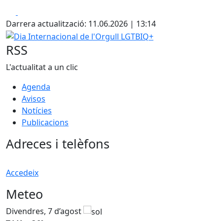
Facebook
X
Darrera actualització: 11.06.2026 | 13:14
Dia Internacional de l'Orgull LGTBIQ+
RSS
L'actualitat a un clic
Agenda
Avisos
Notícies
Publicacions
Adreces i telèfons
Accedeix
Meteo
Divendres, 7 d’agost
D