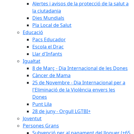
Alertes i avisos de la protecció de la salut a
la ciutadania
Dies Mundials
Pla Local de Salut
Educació
Pacs Educador
Escola el Drac
Llar d'Infants
Igualtat
8 de Març - Dia Internacional de les Dones
Càncer de Mama
25 de Novembre - Dia Internacional per a
l'Eliminació de la Violència envers les
Dones
Punt Lila
28 de juny - Orgull LGTBI+
Joventut
Persones Grans
Subvenció per al pagament del lloguer (+65