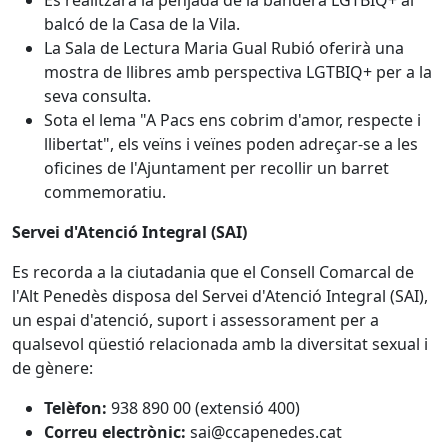
Es realitzarà la penjada de la bandera LGTBIQ+ al
balcó de la Casa de la Vila.
La Sala de Lectura Maria Gual Rubió oferirà una
mostra de llibres amb perspectiva LGTBIQ+ per a la
seva consulta.
Sota el lema "A Pacs ens cobrim d'amor, respecte i
llibertat", els veïns i veïnes poden adreçar-se a les
oficines de l'Ajuntament per recollir un barret
commemoratiu.
Servei d'Atenció Integral (SAI)
Es recorda a la ciutadania que el Consell Comarcal de
l'Alt Penedès disposa del Servei d'Atenció Integral (SAI),
un espai d'atenció, suport i assessorament per a
qualsevol qüestió relacionada amb la diversitat sexual i
de gènere:
Telèfon:
938 890 00 (extensió 400)
Correu electrònic:
sai@ccapenedes.cat