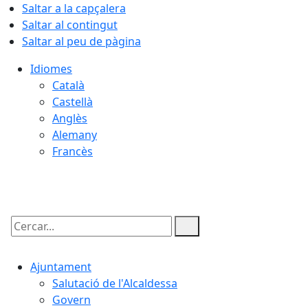
Saltar a la capçalera
Saltar al contingut
Saltar al peu de pàgina
Idiomes
Català
Castellà
Anglès
Alemany
Francès
07.08.2026 | 04:12
Cercar:
Ajuntament
Salutació de l'Alcaldessa
Govern