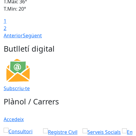
T.Màx: 36°
T
T.Min: 20°
T
1
T
2
Anterior
Següent
Butlletí digital
Subscriu-te
Plànol / Carrers
Accedeix