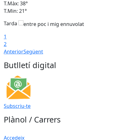
T.Màx: 38°
T
T.Min: 21°
T
Tarda
1
2
Anterior
Següent
Butlletí digital
Subscriu-te
Plànol / Carrers
Accedeix