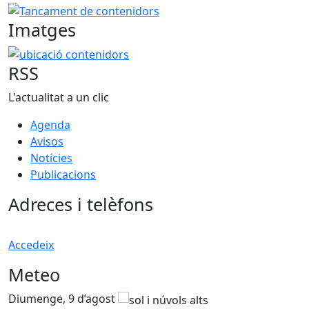
Tancament de contenidors
Imatges
ubicació contenidors
RSS
L'actualitat a un clic
Agenda
Avisos
Notícies
Publicacions
Adreces i telèfons
Accedeix
Meteo
Diumenge, 9 d’agost
D