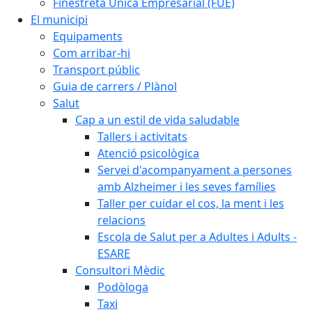
Finestreta Única Empresarial (FUE)
El municipi
Equipaments
Com arribar-hi
Transport públic
Guia de carrers / Plànol
Salut
Cap a un estil de vida saludable
Tallers i activitats
Atenció psicològica
Servei d'acompanyament a persones
amb Alzheimer i les seves famílies
Taller per cuidar el cos, la ment i les
relacions
Escola de Salut per a Adultes i Adults -
ESARE
Consultori Mèdic
Podòloga
Taxi