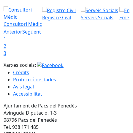
Registre Civil
Serveis Socials
Emerg
Consultori Mèdic
Anterior
Següent
1
2
3
Xarxes socials:
Crèdits
Protecció de dades
Avís legal
Accessibilitat
Ajuntament de Pacs del Penedès
Avinguda Diputació, 1-3
08796 Pacs del Penedès
Tel. 938 171 485