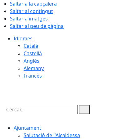
Saltar a la capçalera
Saltar al contingut
Saltar a imatges
Saltar al peu de pàgina
Idiomes
Català
Castellà
Anglès
Alemany
Francès
09.08.2026 | 05:55
Cercar:
Ajuntament
Salutació de l'Alcaldessa