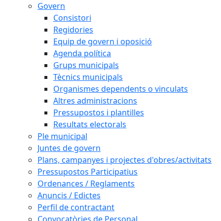
Govern
Consistori
Regidories
Equip de govern i oposició
Agenda política
Grups municipals
Tècnics municipals
Organismes dependents o vinculats
Altres administracions
Pressupostos i plantilles
Resultats electorals
Ple municipal
Juntes de govern
Plans, campanyes i projectes d'obres/activitats
Pressupostos Participatius
Ordenances / Reglaments
Anuncis / Edictes
Perfil de contractant
Convocatòries de Personal