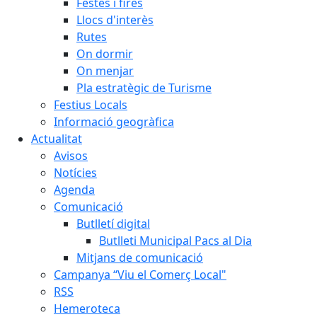
Festes i fires
Llocs d'interès
Rutes
On dormir
On menjar
Pla estratègic de Turisme
Festius Locals
Informació geogràfica
Actualitat
Avisos
Notícies
Agenda
Comunicació
Butlletí digital
Butlleti Municipal Pacs al Dia
Mitjans de comunicació
Campanya “Viu el Comerç Local"
RSS
Hemeroteca