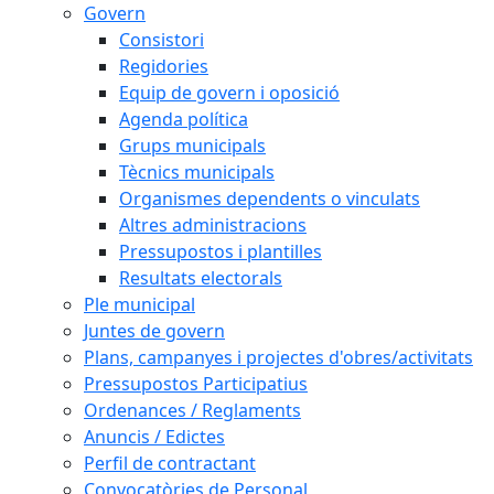
Govern
Consistori
Regidories
Equip de govern i oposició
Agenda política
Grups municipals
Tècnics municipals
Organismes dependents o vinculats
Altres administracions
Pressupostos i plantilles
Resultats electorals
Ple municipal
Juntes de govern
Plans, campanyes i projectes d'obres/activitats
Pressupostos Participatius
Ordenances / Reglaments
Anuncis / Edictes
Perfil de contractant
Convocatòries de Personal