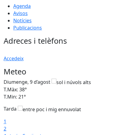
Agenda
Avisos
Notícies
Publicacions
Adreces i telèfons
Accedeix
Meteo
Diumenge, 9 d’agost
D
T.Màx: 38°
T
T.Min: 21°
T
Tarda
1
2