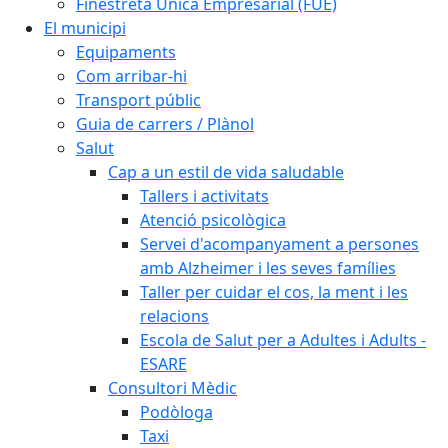
Finestreta Única Empresarial (FUE)
El municipi
Equipaments
Com arribar-hi
Transport públic
Guia de carrers / Plànol
Salut
Cap a un estil de vida saludable
Tallers i activitats
Atenció psicològica
Servei d'acompanyament a persones
amb Alzheimer i les seves famílies
Taller per cuidar el cos, la ment i les
relacions
Escola de Salut per a Adultes i Adults -
ESARE
Consultori Mèdic
Podòloga
Taxi