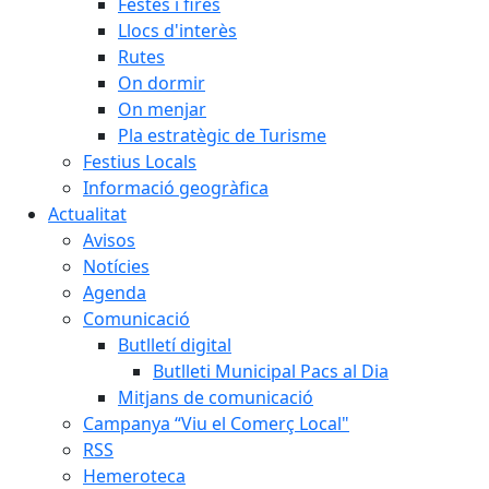
Festes i fires
Llocs d'interès
Rutes
On dormir
On menjar
Pla estratègic de Turisme
Festius Locals
Informació geogràfica
Actualitat
Avisos
Notícies
Agenda
Comunicació
Butlletí digital
Butlleti Municipal Pacs al Dia
Mitjans de comunicació
Campanya “Viu el Comerç Local"
RSS
Hemeroteca