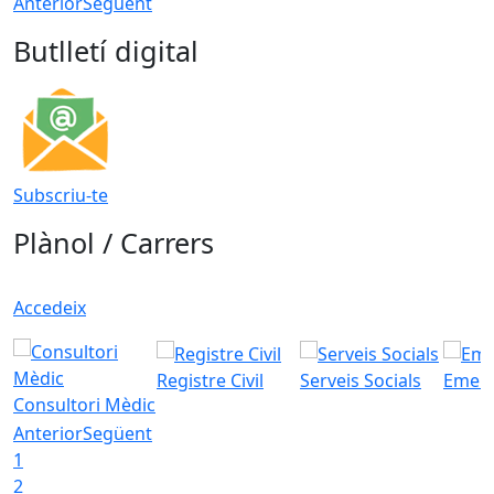
Anterior
Següent
Butlletí digital
Subscriu-te
Plànol / Carrers
Accedeix
Registre Civil
Serveis Socials
Emerg
Consultori Mèdic
Anterior
Següent
1
2