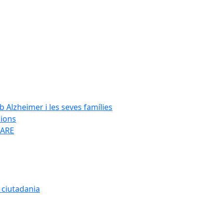
Alzheimer i les seves famílies
cions
SARE
a ciutadania