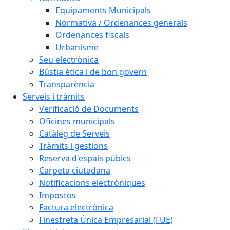
Equipaments Municipals
Normativa / Ordenances generals
Ordenances fiscals
Urbanisme
Seu electrònica
Bústia ètica i de bon govern
Transparència
Serveis i tràmits
Verificació de Documents
Oficines municipals
Catàleg de Serveis
Tràmits i gestions
Reserva d'espais púbics
Carpeta ciutadana
Notificacions electròniques
Impostos
Factura electrònica
Finestreta Única Empresarial (FUE)