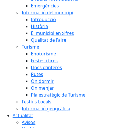
Emergències
Informació del municipi
Introducció
Història
El municipi en xifres
Qualitat de l'aire
Turisme
Enoturisme
Festes i fires
Llocs d'interès
Rutes
On dormir
On menjar
Pla estratègic de Turisme
Festius Locals
Informació geogràfica
Actualitat
Avisos