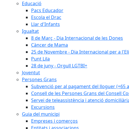
Educació
Pacs Educador
Escola el Drac
Llar d'Infants
Igualtat
8 de Març - Dia Internacional de les Dones
Càncer de Mama
25 de Novembre - Dia Internacional per a l'El
Punt Lila
28 de juny - Orgull LGTBI+
Joventut
Persones Grans
Subvenció per al pagament del lloguer (+65 
Consell de les Persones Grans del Consell Co
Servei de teleassistència i atenció domiciliàri
Excursions
Guia del municipi
Empreses i comerços
Entitats i associacions