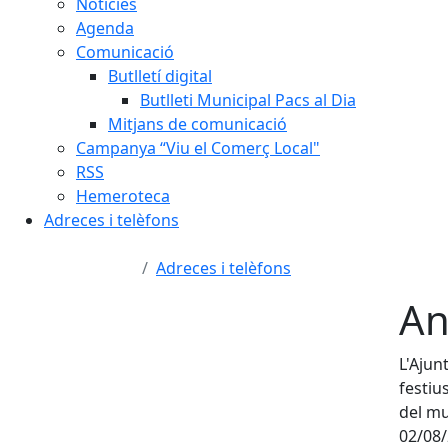
Notícies
Agenda
Comunicació
Butlletí digital
Butlleti Municipal Pacs al Dia
Mitjans de comunicació
Campanya “Viu el Comerç Local"
RSS
Hemeroteca
Adreces i telèfons
Adreces i telèfons
An
L'Ajun
festiu
del mu
02/08/