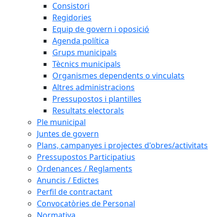
Consistori
Regidories
Equip de govern i oposició
Agenda política
Grups municipals
Tècnics municipals
Organismes dependents o vinculats
Altres administracions
Pressupostos i plantilles
Resultats electorals
Ple municipal
Juntes de govern
Plans, campanyes i projectes d'obres/activitats
Pressupostos Participatius
Ordenances / Reglaments
Anuncis / Edictes
Perfil de contractant
Convocatòries de Personal
Normativa