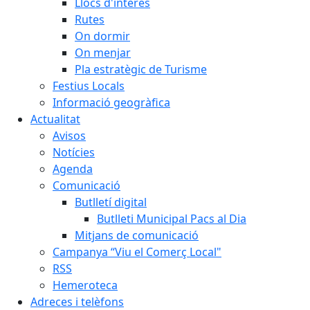
Llocs d'interès
Rutes
On dormir
On menjar
Pla estratègic de Turisme
Festius Locals
Informació geogràfica
Actualitat
Avisos
Notícies
Agenda
Comunicació
Butlletí digital
Butlleti Municipal Pacs al Dia
Mitjans de comunicació
Campanya “Viu el Comerç Local"
RSS
Hemeroteca
Adreces i telèfons