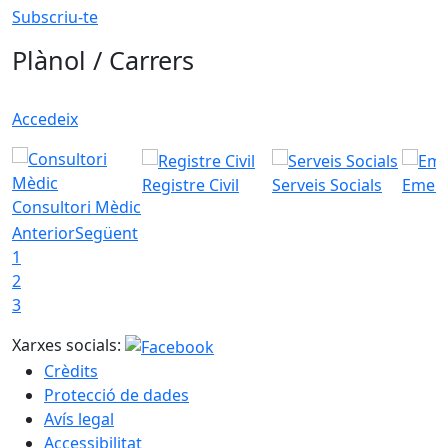
Subscriu-te
Plànol / Carrers
Accedeix
Registre Civil
Serveis Socials
Emerg
Consultori Mèdic
Anterior
Següent
1
2
3
Xarxes socials:
Crèdits
Protecció de dades
Avís legal
Accessibilitat