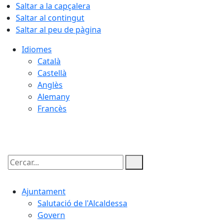
Saltar a la capçalera
Saltar al contingut
Saltar al peu de pàgina
Idiomes
Català
Castellà
Anglès
Alemany
Francès
09.08.2026 | 14:07
Cercar:
Ajuntament
Salutació de l'Alcaldessa
Govern