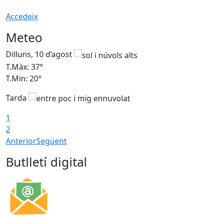
Accedeix
Meteo
Dilluns, 10 d’agost
D
T.Màx: 37°
T
T.Min: 20°
T
Tarda
T
1
2
Anterior
Següent
Butlletí digital