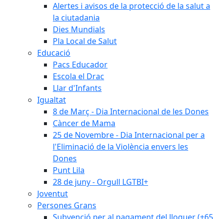
Alertes i avisos de la protecció de la salut a
la ciutadania
Dies Mundials
Pla Local de Salut
Educació
Pacs Educador
Escola el Drac
Llar d'Infants
Igualtat
8 de Març - Dia Internacional de les Dones
Càncer de Mama
25 de Novembre - Dia Internacional per a
l'Eliminació de la Violència envers les
Dones
Punt Lila
28 de juny - Orgull LGTBI+
Joventut
Persones Grans
Subvenció per al pagament del lloguer (+65