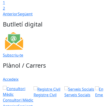
1
T
2
Anterior
Següent
Butlletí digital
Subscriu-te
Plànol / Carrers
Accedeix
Registre Civil
Serveis Socials
Emerg
Consultori Mèdic