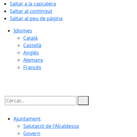
Saltar a la capçalera
Saltar al contingut
Saltar al peu de pàgina
Idiomes
Català
Castellà
Anglès
Alemany
Francès
07.08.2026 | 06:18
Cercar:
Ajuntament
Salutació de l'Alcaldessa
Govern