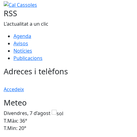
−
Cal Cassoles
RSS
L'actualitat a un clic
Agenda
Avisos
Notícies
Publicacions
Adreces i telèfons
Accedeix
Meteo
Divendres, 7 d’agost
D
T.Màx: 36°
T
T.Min: 20°
T