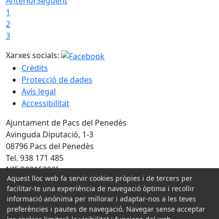
Anterior
Següent
1
2
3
Xarxes socials:
Crèdits
Protecció de dades
Avís legal
Accessibilitat
Ajuntament de Pacs del Penedès
Avinguda Diputació, 1-3
08796 Pacs del Penedès
Tel. 938 171 485
NIF P0815300I
Aquest lloc web fa servir cookies pròpies i de tercers per
facilitar-te una experiència de navegació òptima i recollir
Amb la col·laboració de:
informació anònima per millorar i adaptar-nos a les teves
preferències i pautes de navegació. Navegar sense acceptar