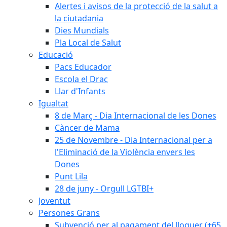
Alertes i avisos de la protecció de la salut a
la ciutadania
Dies Mundials
Pla Local de Salut
Educació
Pacs Educador
Escola el Drac
Llar d'Infants
Igualtat
8 de Març - Dia Internacional de les Dones
Càncer de Mama
25 de Novembre - Dia Internacional per a
l'Eliminació de la Violència envers les
Dones
Punt Lila
28 de juny - Orgull LGTBI+
Joventut
Persones Grans
Subvenció per al pagament del lloguer (+65