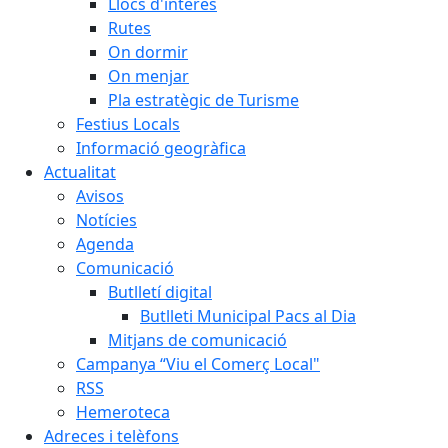
Llocs d'interès
Rutes
On dormir
On menjar
Pla estratègic de Turisme
Festius Locals
Informació geogràfica
Actualitat
Avisos
Notícies
Agenda
Comunicació
Butlletí digital
Butlleti Municipal Pacs al Dia
Mitjans de comunicació
Campanya “Viu el Comerç Local"
RSS
Hemeroteca
Adreces i telèfons