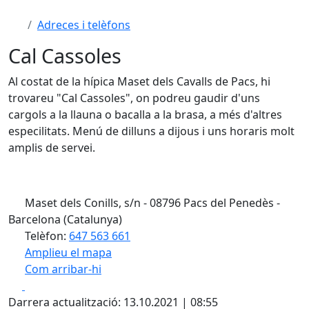
Adreces i telèfons
Cal Cassoles
Al costat de la hípica Maset dels Cavalls de Pacs, hi
trovareu "Cal Cassoles", on podreu gaudir d'uns
cargols a la llauna o bacalla a la brasa, a més d'altres
especilitats. Menú de dilluns a dijous i uns horaris molt
amplis de servei.
Maset dels Conills, s/n - 08796 Pacs del Penedès -
Barcelona (Catalunya)
Telèfon:
647 563 661
Amplieu el mapa
Com arribar-hi
Leaflet
| ©
OpenStreetMap
contributors
Facebook
X
+
Darrera actualització: 13.10.2021 | 08:55