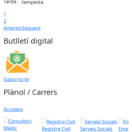
Tarda
1
2
Anterior
Següent
Butlletí digital
Subscriu-te
Plànol / Carrers
Accedeix
Registre Civil
Serveis Socials
Emerg