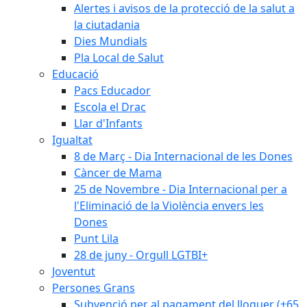
Alertes i avisos de la protecció de la salut a
la ciutadania
Dies Mundials
Pla Local de Salut
Educació
Pacs Educador
Escola el Drac
Llar d'Infants
Igualtat
8 de Març - Dia Internacional de les Dones
Càncer de Mama
25 de Novembre - Dia Internacional per a
l'Eliminació de la Violència envers les
Dones
Punt Lila
28 de juny - Orgull LGTBI+
Joventut
Persones Grans
Subvenció per al pagament del lloguer (+65