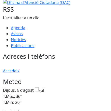
−
Oficina d'Atenció Ciutadana (OAC)
RSS
L'actualitat a un clic
Agenda
Avisos
Notícies
Publicacions
Adreces i telèfons
Accedeix
Meteo
Dijous, 6 d’agost
D
T.Màx: 36°
T
T.Min: 20°
T