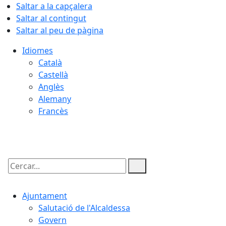
Saltar a la capçalera
Saltar al contingut
Saltar al peu de pàgina
Idiomes
Català
Castellà
Anglès
Alemany
Francès
06.08.2026 | 06:49
Cercar:
Ajuntament
Salutació de l'Alcaldessa
Govern