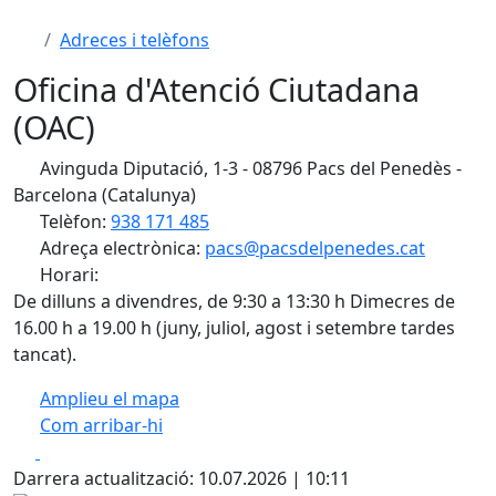
Adreces i telèfons
Oficina d'Atenció Ciutadana
(OAC)
Avinguda Diputació, 1-3 - 08796 Pacs del Penedès -
Barcelona (Catalunya)
Telèfon:
938 171 485
Adreça electrònica:
pacs@pacsdelpenedes.cat
Horari:
De dilluns a divendres, de 9:30 a 13:30 h Dimecres de
16.00 h a 19.00 h (juny, juliol, agost i setembre tardes
tancat).
Amplieu el mapa
Com arribar-hi
Leaflet
| ©
OpenStreetMap
contributors
Facebook
X
+
Darrera actualització: 10.07.2026 | 10:11