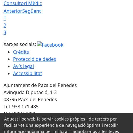
Consultori Mèdic
Anterior
Següent
1
2
3
Xarxes socials:
Crèdits
Protecció de dades
Avís legal
Accessibilitat
Ajuntament de Pacs del Penedès
Avinguda Diputació, 1-3
08796 Pacs del Penedès
Tel. 938 171 485
NIF P0815300I
Aquest lloc web fa servir cookies pròpies i de tercers per
Amb la col·laboració de:
facilitar-te una experiència de navegació òptima i recollir
informació anònima per millorar i adaptar-nos a les teves