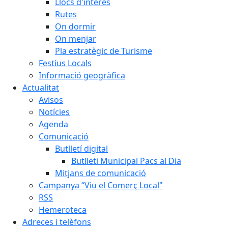
Llocs d'interès
Rutes
On dormir
On menjar
Pla estratègic de Turisme
Festius Locals
Informació geogràfica
Actualitat
Avisos
Notícies
Agenda
Comunicació
Butlletí digital
Butlleti Municipal Pacs al Dia
Mitjans de comunicació
Campanya “Viu el Comerç Local"
RSS
Hemeroteca
Adreces i telèfons