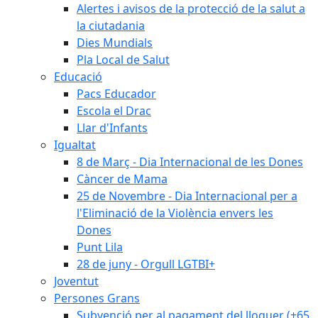
Alertes i avisos de la protecció de la salut a
la ciutadania
Dies Mundials
Pla Local de Salut
Educació
Pacs Educador
Escola el Drac
Llar d'Infants
Igualtat
8 de Març - Dia Internacional de les Dones
Càncer de Mama
25 de Novembre - Dia Internacional per a
l'Eliminació de la Violència envers les
Dones
Punt Lila
28 de juny - Orgull LGTBI+
Joventut
Persones Grans
Subvenció per al pagament del lloguer (+65