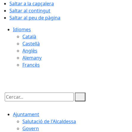
Saltar a la capçalera
Saltar al contingut
Saltar al peu de pàgina
Idiomes
Català
Castellà
Anglès
Alemany
Francès
06.08.2026 | 20:30
Cercar:
Ajuntament
Salutació de l'Alcaldessa
Govern