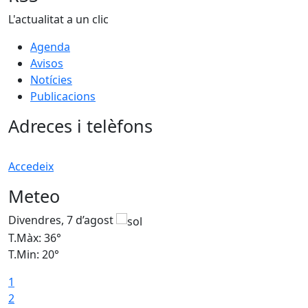
L'actualitat a un clic
Agenda
Avisos
Notícies
Publicacions
Adreces i telèfons
Accedeix
Meteo
Divendres, 7 d’agost
D
T.Màx: 36°
T
T.Min: 20°
T
1
T
2