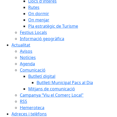
Llocs d'interès
Rutes
On dormir
On menjar
Pla estratègic de Turisme
Festius Locals
Informació geogràfica
Actualitat
Avisos
Notícies
Agenda
Comunicació
Butlletí digital
Butlleti Municipal Pacs al Dia
Mitjans de comunicació
Campanya “Viu el Comerç Local"
RSS
Hemeroteca
Adreces i telèfons