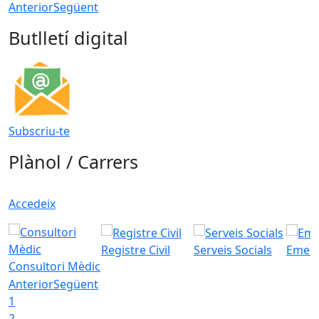
Anterior
Següent
Butlletí digital
Subscriu-te
Plànol / Carrers
Accedeix
Registre Civil
Serveis Socials
Emerg
Consultori Mèdic
Anterior
Següent
1
2