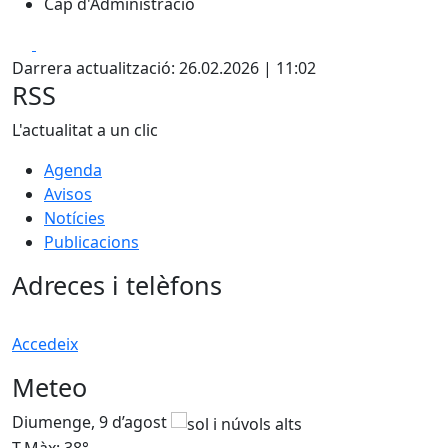
Cap d'Administració
Facebook
X
Darrera actualització: 26.02.2026 | 11:02
RSS
L'actualitat a un clic
Agenda
Avisos
Notícies
Publicacions
Adreces i telèfons
Accedeix
Meteo
Diumenge, 9 d’agost
D
T.Màx: 38°
T