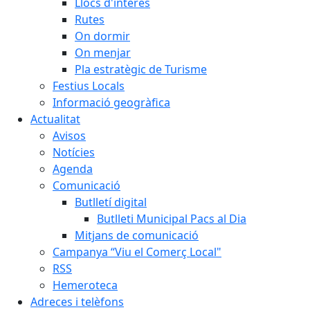
Llocs d'interès
Rutes
On dormir
On menjar
Pla estratègic de Turisme
Festius Locals
Informació geogràfica
Actualitat
Avisos
Notícies
Agenda
Comunicació
Butlletí digital
Butlleti Municipal Pacs al Dia
Mitjans de comunicació
Campanya “Viu el Comerç Local"
RSS
Hemeroteca
Adreces i telèfons