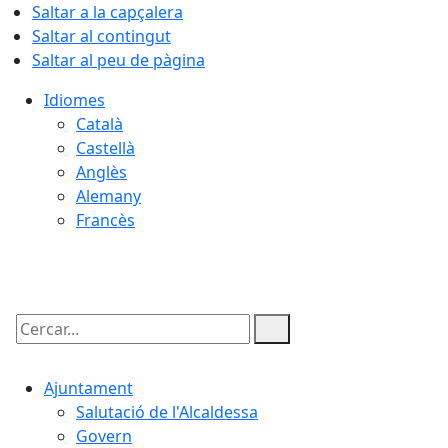
Saltar a la capçalera
Saltar al contingut
Saltar al peu de pàgina
Idiomes
Català
Castellà
Anglès
Alemany
Francès
09.08.2026 | 05:25
Cercar:
Ajuntament
Salutació de l'Alcaldessa
Govern