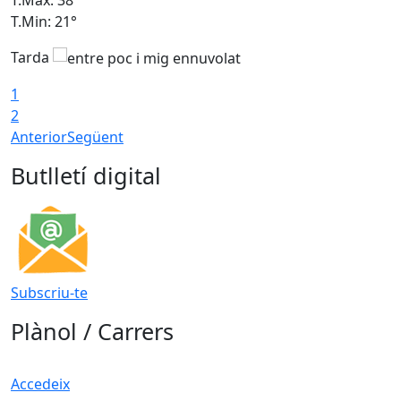
T.Min: 21°
T
Tarda
1
2
Anterior
Següent
Butlletí digital
Subscriu-te
Plànol / Carrers
Accedeix