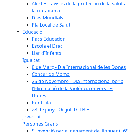
Alertes i avisos de la protecció de la salut a
la ciutadania
Dies Mundials
Pla Local de Salut
Educació
Pacs Educador
Escola el Drac
Llar d'Infants
Igualtat
8 de Març - Dia Internacional de les Dones
Càncer de Mama
25 de Novembre - Dia Internacional per a
l'Eliminació de la Violència envers les
Dones
Punt Lila
28 de juny - Orgull LGTBI+
Joventut
Persones Grans
Subvenció per al pagament del lloguer (+65