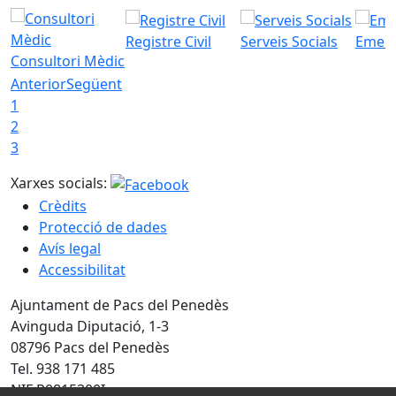
Registre Civil
Serveis Socials
Emerg
Consultori Mèdic
Anterior
Següent
1
2
3
Xarxes socials:
Crèdits
Protecció de dades
Avís legal
Accessibilitat
Ajuntament de Pacs del Penedès
Avinguda Diputació, 1-3
08796 Pacs del Penedès
Tel. 938 171 485
NIF P0815300I