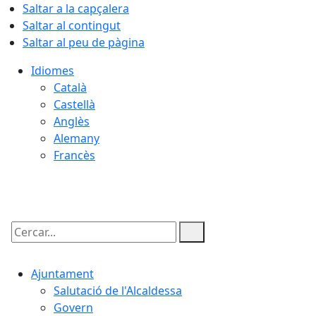
Saltar a la capçalera
Saltar al contingut
Saltar al peu de pàgina
Idiomes
Català
Castellà
Anglès
Alemany
Francès
07.08.2026 | 13:11
Cercar:
Ajuntament
Salutació de l'Alcaldessa
Govern