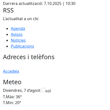
Darrera actualització: 7.10.2025 | 10:30
RSS
L'actualitat a un clic
Agenda
Avisos
Notícies
Publicacions
Adreces i telèfons
Accedeix
Meteo
Divendres, 7 d’agost
D
T.Màx: 36°
T
T.Min: 20°
T