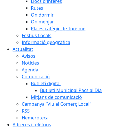
Llocs d'interès
Rutes
On dormir
On menjar
Pla estratègic de Turisme
Festius Locals
Informació geogràfica
Actualitat
Avisos
Notícies
Agenda
Comunicació
Butlletí digital
Butlleti Municipal Pacs al Dia
Mitjans de comunicació
Campanya “Viu el Comerç Local"
RSS
Hemeroteca
Adreces i telèfons