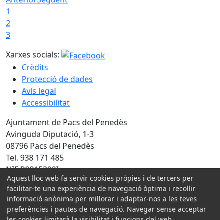
1
2
3
Xarxes socials:
Crèdits
Protecció de dades
Avís legal
Accessibilitat
Ajuntament de Pacs del Penedès
Avinguda Diputació, 1-3
08796 Pacs del Penedès
Tel. 938 171 485
NIF P0815300I
Aquest lloc web fa servir cookies pròpies i de tercers per
facilitar-te una experiència de navegació òptima i recollir
Amb la col·laboració de:
informació anònima per millorar i adaptar-nos a les teves
preferències i pautes de navegació. Navegar sense acceptar
les cookies limitarà la visibilitat i funcions del web.