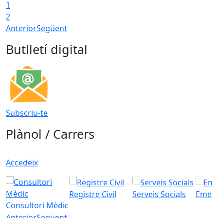
1
T
2
Anterior
Següent
Butlletí digital
Subscriu-te
Plànol / Carrers
Accedeix
Registre Civil
Serveis Socials
Emerg
Consultori Mèdic
Anterior
Següent