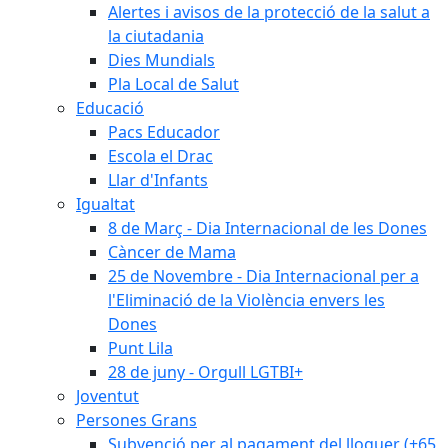
Alertes i avisos de la protecció de la salut a
la ciutadania
Dies Mundials
Pla Local de Salut
Educació
Pacs Educador
Escola el Drac
Llar d'Infants
Igualtat
8 de Març - Dia Internacional de les Dones
Càncer de Mama
25 de Novembre - Dia Internacional per a
l'Eliminació de la Violència envers les
Dones
Punt Lila
28 de juny - Orgull LGTBI+
Joventut
Persones Grans
Subvenció per al pagament del lloguer (+65