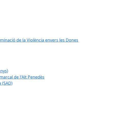
iminació de la Violència envers les Dones
anys)
marcal de l'Alt Penedès
a (SAD)