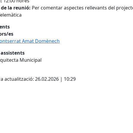
i:
12:00 hores
 de la reunió:
Per comentar aspectes rellevants del project
Telemàtica
tents
ors/es
ontserrat Amat Domènech
 assistents
quitecta Municipal
cebook
X
a actualització: 26.02.2026 | 10:29