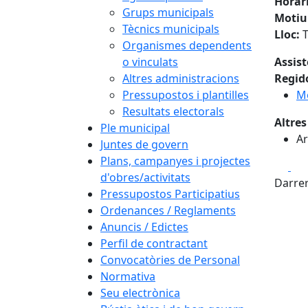
Horar
Grups municipals
Motiu
Tècnics municipals
Lloc:
Organismes dependents
o vinculats
Assis
Altres administracions
Regid
Pressupostos i plantilles
M
Resultats electorals
Altres
Ple municipal
Ar
Juntes de govern
Plans, campanyes i projectes
Fa
d'obres/activitats
Darrer
Pressupostos Participatius
Ordenances / Reglaments
Anuncis / Edictes
Perfil de contractant
Convocatòries de Personal
Normativa
Seu electrònica