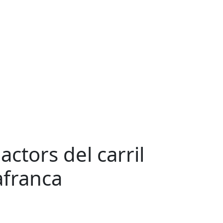
ctors del carril
afranca