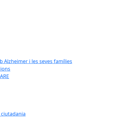
Alzheimer i les seves famílies
cions
SARE
a ciutadania