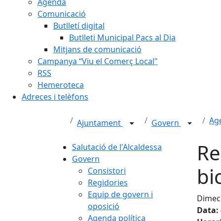
Agenda
Comunicació
Butlletí digital
Butlleti Municipal Pacs al Dia
Mitjans de comunicació
Campanya “Viu el Comerç Local"
RSS
Hemeroteca
Adreces i telèfons
Age
Ajuntament
Govern
Re
Salutació de l'Alcaldessa
Govern
bi
Consistori
Regidories
Equip de govern i
Dimecr
oposició
Data:
Agenda política