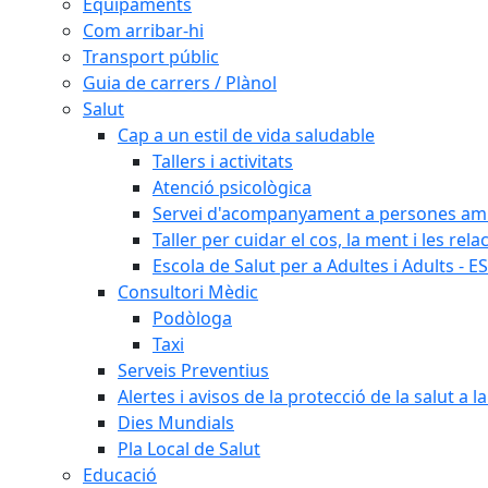
Equipaments
Com arribar-hi
Transport públic
Guia de carrers / Plànol
Salut
Cap a un estil de vida saludable
Tallers i activitats
Atenció psicològica
Servei d'acompanyament a persones amb 
Taller per cuidar el cos, la ment i les rela
Escola de Salut per a Adultes i Adults - E
Consultori Mèdic
Podòloga
Taxi
Serveis Preventius
Alertes i avisos de la protecció de la salut a l
Dies Mundials
Pla Local de Salut
Educació