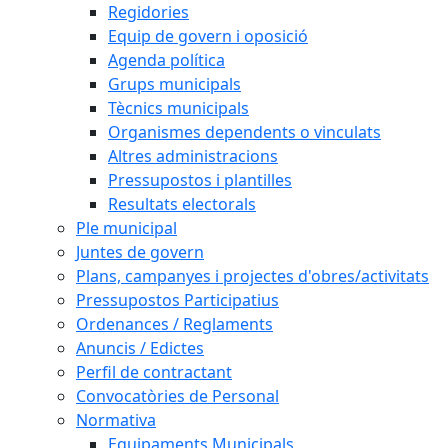
Regidories
Equip de govern i oposició
Agenda política
Grups municipals
Tècnics municipals
Organismes dependents o vinculats
Altres administracions
Pressupostos i plantilles
Resultats electorals
Ple municipal
Juntes de govern
Plans, campanyes i projectes d'obres/activitats
Pressupostos Participatius
Ordenances / Reglaments
Anuncis / Edictes
Perfil de contractant
Convocatòries de Personal
Normativa
Equipaments Municipals