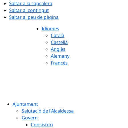
Saltar a la capçalera
Saltar al contingut
Saltar al peu de pàgina
Idiomes
Català
Castellà
Anglès
Alemany
Francès
07.08.2026 | 13:50
Ajuntament
Salutació de l'Alcaldessa
Govern
Consistori