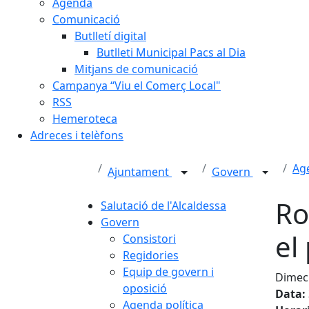
Agenda
Comunicació
Butlletí digital
Butlleti Municipal Pacs al Dia
Mitjans de comunicació
Campanya “Viu el Comerç Local"
RSS
Hemeroteca
Adreces i telèfons
Age
Ajuntament
Govern
Ro
Salutació de l'Alcaldessa
Govern
el
Consistori
Regidories
Equip de govern i
Dimec
oposició
Data:
Agenda política