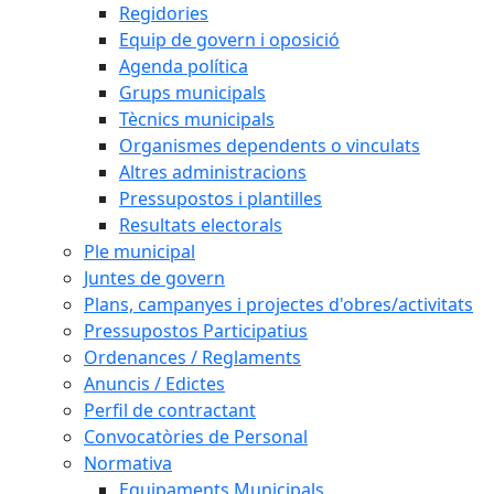
Regidories
Equip de govern i oposició
Agenda política
Grups municipals
Tècnics municipals
Organismes dependents o vinculats
Altres administracions
Pressupostos i plantilles
Resultats electorals
Ple municipal
Juntes de govern
Plans, campanyes i projectes d'obres/activitats
Pressupostos Participatius
Ordenances / Reglaments
Anuncis / Edictes
Perfil de contractant
Convocatòries de Personal
Normativa
Equipaments Municipals