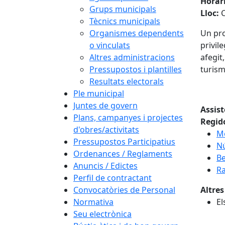
Horar
Grups municipals
Lloc:
C
Tècnics municipals
Organismes dependents
Un pro
o vinculats
privil
Altres administracions
afegit
Pressupostos i plantilles
turism
Resultats electorals
Ple municipal
Juntes de govern
Assis
Plans, campanyes i projectes
Regid
d'obres/activitats
M
Pressupostos Participatius
Nú
Ordenances / Reglaments
Be
Anuncis / Edictes
Ra
Perfil de contractant
Convocatòries de Personal
Altres
Normativa
El
Seu electrònica
Fa