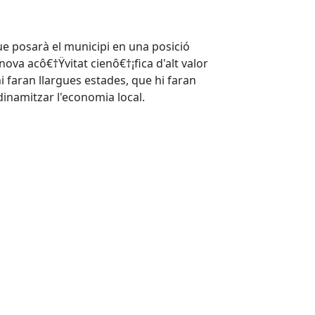
e posarà el municipi en una posició
 nova acô€†Ÿvitat cienô€†¡fica d'alt valor
hi faran llargues estades, que hi faran
dinamitzar l'economia local.