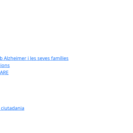
Alzheimer i les seves famílies
cions
SARE
a ciutadania