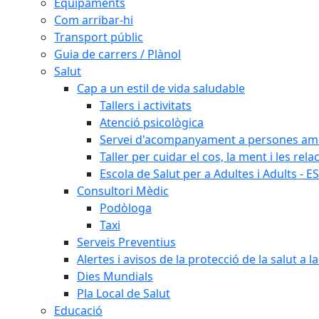
Equipaments
Com arribar-hi
Transport públic
Guia de carrers / Plànol
Salut
Cap a un estil de vida saludable
Tallers i activitats
Atenció psicològica
Servei d'acompanyament a persones amb 
Taller per cuidar el cos, la ment i les rela
Escola de Salut per a Adultes i Adults - E
Consultori Mèdic
Podòloga
Taxi
Serveis Preventius
Alertes i avisos de la protecció de la salut a l
Dies Mundials
Pla Local de Salut
Educació