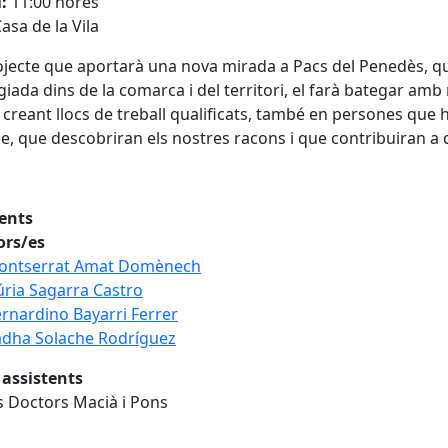
i:
11:00 hores
asa de la Vila
jecte que aportarà una nova mirada a Pacs del Penedès, qu
egiada dins de la comarca i del territori, el farà bategar amb
, creant llocs de treball qualificats, també en persones que 
e, que descobriran els nostres racons i que contribuiran a 
tents
ors/es
ontserrat Amat Domènech
ria Sagarra Castro
rnardino Bayarri Ferrer
dha Solache Rodríguez
 assistents
s Doctors Macià i Pons
cebook
X