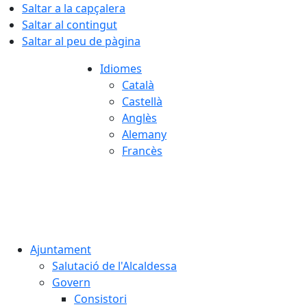
Saltar a la capçalera
Saltar al contingut
Saltar al peu de pàgina
Idiomes
Català
Castellà
Anglès
Alemany
Francès
10.08.2026 | 03:20
Ajuntament
Salutació de l'Alcaldessa
Govern
Consistori