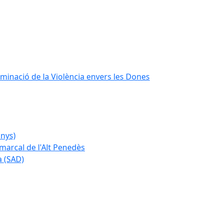
iminació de la Violència envers les Dones
anys)
marcal de l'Alt Penedès
a (SAD)