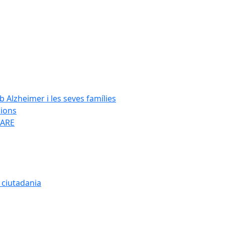
Alzheimer i les seves famílies
cions
SARE
a ciutadania