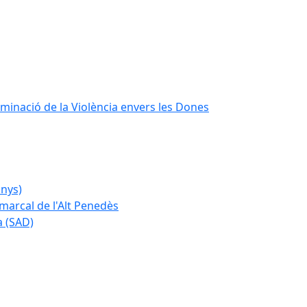
iminació de la Violència envers les Dones
anys)
marcal de l'Alt Penedès
a (SAD)