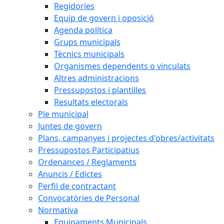
Regidories
Equip de govern i oposició
Agenda política
Grups municipals
Tècnics municipals
Organismes dependents o vinculats
Altres administracions
Pressupostos i plantilles
Resultats electorals
Ple municipal
Juntes de govern
Plans, campanyes i projectes d'obres/activitats
Pressupostos Participatius
Ordenances / Reglaments
Anuncis / Edictes
Perfil de contractant
Convocatòries de Personal
Normativa
Equipaments Municipals