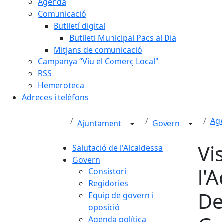
Agenda
Comunicació
Butlletí digital
Butlleti Municipal Pacs al Dia
Mitjans de comunicació
Campanya “Viu el Comerç Local"
RSS
Hemeroteca
Adreces i telèfons
Age
Ajuntament
Govern
Vi
Salutació de l'Alcaldessa
Govern
l'
Consistori
Regidories
De
Equip de govern i
oposició
Agenda política