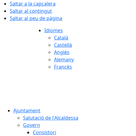
Saltar a la capçalera
Saltar al contingut
Saltar al peu de pàgina
Idiomes
Català
Castellà
Anglès
Alemany
Francès
07.08.2026 | 12:51
Ajuntament
Salutació de l'Alcaldessa
Govern
Consistori