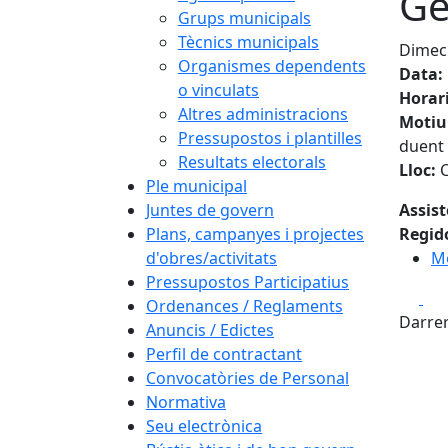
Ge
Grups municipals
Tècnics municipals
Dimecr
Organismes dependents
Data:
o vinculats
Horar
Altres administracions
Motiu
Pressupostos i plantilles
duent 
Resultats electorals
Lloc:
C
Ple municipal
Juntes de govern
Assis
Plans, campanyes i projectes
Regid
d'obres/activitats
M
Pressupostos Participatius
Fa
Ordenances / Reglaments
Darrer
Anuncis / Edictes
Perfil de contractant
Convocatòries de Personal
Normativa
Seu electrònica