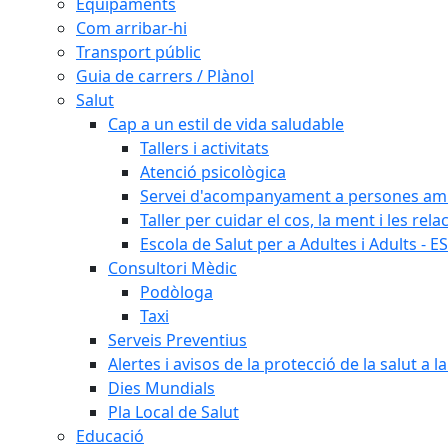
Equipaments
Com arribar-hi
Transport públic
Guia de carrers / Plànol
Salut
Cap a un estil de vida saludable
Tallers i activitats
Atenció psicològica
Servei d'acompanyament a persones amb 
Taller per cuidar el cos, la ment i les rela
Escola de Salut per a Adultes i Adults - E
Consultori Mèdic
Podòloga
Taxi
Serveis Preventius
Alertes i avisos de la protecció de la salut a l
Dies Mundials
Pla Local de Salut
Educació