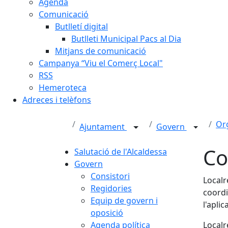
Agenda
Comunicació
Butlletí digital
Butlleti Municipal Pacs al Dia
Mitjans de comunicació
Campanya “Viu el Comerç Local"
RSS
Hemeroteca
Adreces i telèfons
Or
Ajuntament
Govern
Co
Salutació de l'Alcaldessa
Govern
Consistori
Localr
Regidories
coordi
Equip de govern i
l'apli
oposició
Agenda política
Localr