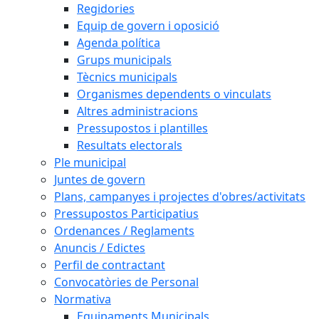
Regidories
Equip de govern i oposició
Agenda política
Grups municipals
Tècnics municipals
Organismes dependents o vinculats
Altres administracions
Pressupostos i plantilles
Resultats electorals
Ple municipal
Juntes de govern
Plans, campanyes i projectes d'obres/activitats
Pressupostos Participatius
Ordenances / Reglaments
Anuncis / Edictes
Perfil de contractant
Convocatòries de Personal
Normativa
Equipaments Municipals