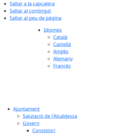
Saltar a la capçalera
Saltar al contingut
Saltar al peu de pàgina
Idiomes
Català
Castellà
Anglès
Alemany
Francès
07.08.2026 | 16:21
Ajuntament
Salutació de l'Alcaldessa
Govern
Consistori