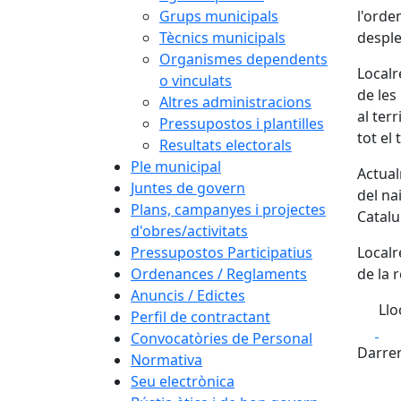
Grups municipals
l'orde
Tècnics municipals
desple
Organismes dependents
Localr
o vinculats
de les
Altres administracions
al ter
Pressupostos i plantilles
tot el
Resultats electorals
Ple municipal
Actual
Juntes de govern
del na
Plans, campanyes i projectes
Catalu
d'obres/activitats
Pressupostos Participatius
Localr
Ordenances / Reglaments
de la 
Anuncis / Edictes
Llo
Perfil de contractant
Fa
Convocatòries de Personal
Darrer
Normativa
Seu electrònica