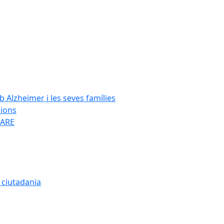
Alzheimer i les seves famílies
cions
SARE
a ciutadania