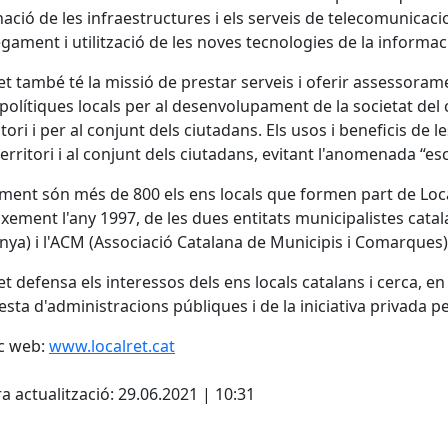
nació de les infraestructures i els serveis de telecomunicacio
gament i utilització de les noves tecnologies de la informaci
et també té la missió de prestar serveis i oferir assessorame
 polítiques locals per al desenvolupament de la societat del
ritori i per al conjunt dels ciutadans. Els usos i beneficis de
 territori i al conjunt dels ciutadans, evitant l'anomenada “esc
ment són més de 800 els ens locals que formen part de Loc
ixement l'any 1997, de les dues entitats municipalistes cata
nya) i l'ACM (Associació Catalana de Municipis i Comarques)
et defensa els interessos dels ens locals catalans i cerca, en 
resta d'administracions públiques i de la iniciativa privada p
c web:
www.localret.cat
cebook
X
a actualització: 29.06.2021 | 10:31