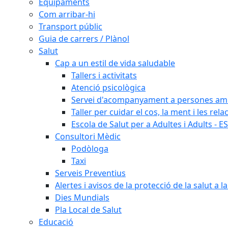
Equipaments
Com arribar-hi
Transport públic
Guia de carrers / Plànol
Salut
Cap a un estil de vida saludable
Tallers i activitats
Atenció psicològica
Servei d'acompanyament a persones amb 
Taller per cuidar el cos, la ment i les rela
Escola de Salut per a Adultes i Adults - E
Consultori Mèdic
Podòloga
Taxi
Serveis Preventius
Alertes i avisos de la protecció de la salut a l
Dies Mundials
Pla Local de Salut
Educació