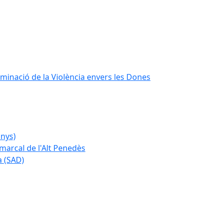
iminació de la Violència envers les Dones
anys)
marcal de l'Alt Penedès
a (SAD)