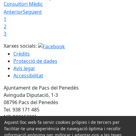
Consultori Mèdic
Anterior
Següent
1
2
3
Xarxes socials:
Crèdits
Protecció de dades
Avís legal
Accessibilitat
Ajuntament de Pacs del Penedès
Avinguda Diputació, 1-3
08796 Pacs del Penedès
Tel. 938 171 485
NIF P0815300I
Aquest lloc web fa servir cookies pròpies i de tercers per
facilitar-te una experiència de navegació òptima i recollir
Amb la col·laboració de:
informació anònima per millorar i adaptar-nos a les teves