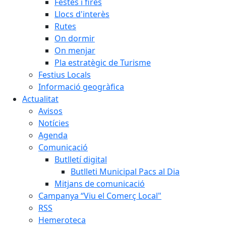
Festes i fires
Llocs d'interès
Rutes
On dormir
On menjar
Pla estratègic de Turisme
Festius Locals
Informació geogràfica
Actualitat
Avisos
Notícies
Agenda
Comunicació
Butlletí digital
Butlleti Municipal Pacs al Dia
Mitjans de comunicació
Campanya “Viu el Comerç Local"
RSS
Hemeroteca