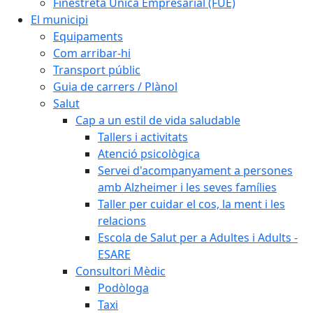
Finestreta Única Empresarial (FUE)
El municipi
Equipaments
Com arribar-hi
Transport públic
Guia de carrers / Plànol
Salut
Cap a un estil de vida saludable
Tallers i activitats
Atenció psicològica
Servei d'acompanyament a persones
amb Alzheimer i les seves famílies
Taller per cuidar el cos, la ment i les
relacions
Escola de Salut per a Adultes i Adults -
ESARE
Consultori Mèdic
Podòloga
Taxi