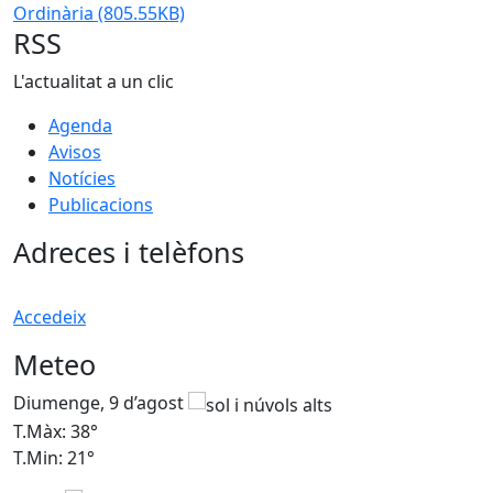
Ordinària
(805.55KB)
RSS
L'actualitat a un clic
Agenda
Avisos
Notícies
Publicacions
Adreces i telèfons
Accedeix
Meteo
Diumenge, 9 d’agost
D
T.Màx: 38°
T
T.Min: 21°
T