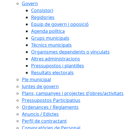
Govern
Consistori
Regidories
Equip de govern i oposició
Agenda política
Grups municipals
Tècnics municipals
Organismes dependents o vinculats
Altres administracions
Pressupostos i plantilles
Resultats electorals
Ple municipal
Juntes de govern
Plans, campanyes i projectes d'obres/activitats
Pressupostos Participatius
Ordenances / Reglaments
Anuncis / Edictes
Perfil de contractant
Convocatòries de Personal