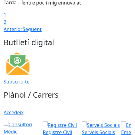
Tarda
1
2
Anterior
Següent
Butlletí digital
Subscriu-te
Plànol / Carrers
Accedeix
Registre Civil
Serveis Socials
Emerg