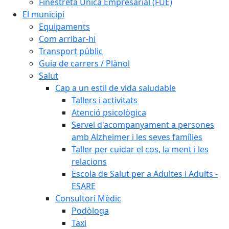
Finestreta Única Empresarial (FUE)
El municipi
Equipaments
Com arribar-hi
Transport públic
Guia de carrers / Plànol
Salut
Cap a un estil de vida saludable
Tallers i activitats
Atenció psicològica
Servei d'acompanyament a persones
amb Alzheimer i les seves famílies
Taller per cuidar el cos, la ment i les
relacions
Escola de Salut per a Adultes i Adults -
ESARE
Consultori Mèdic
Podòloga
Taxi