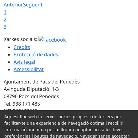
Anterior
Següent
1
2
3
Xarxes socials:
Crèdits
Protecció de dades
Avís legal
Accessibilitat
Ajuntament de Pacs del Penedès
Avinguda Diputació, 1-3
08796 Pacs del Penedès
Tel. 938 171 485
NIF P0815300I
Aquest lloc web fa servir cookies pròpies i de tercers per
facilitar-te una experiència de navegació òptima i recollir
Amb la col·laboració de:
informació anònima per millorar i adaptar-nos a les teves
preferències i pautes de navegació. Navegar sense acceptar