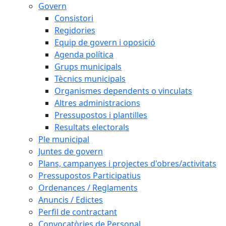
Govern
Consistori
Regidories
Equip de govern i oposició
Agenda política
Grups municipals
Tècnics municipals
Organismes dependents o vinculats
Altres administracions
Pressupostos i plantilles
Resultats electorals
Ple municipal
Juntes de govern
Plans, campanyes i projectes d'obres/activitats
Pressupostos Participatius
Ordenances / Reglaments
Anuncis / Edictes
Perfil de contractant
Convocatòries de Personal