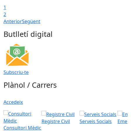
1
2
Anterior
Següent
Butlletí digital
Subscriu-te
Plànol / Carrers
Accedeix
Registre Civil
Serveis Socials
Emerg
Consultori Mèdic