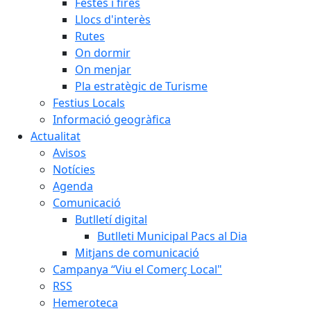
Festes i fires
Llocs d'interès
Rutes
On dormir
On menjar
Pla estratègic de Turisme
Festius Locals
Informació geogràfica
Actualitat
Avisos
Notícies
Agenda
Comunicació
Butlletí digital
Butlleti Municipal Pacs al Dia
Mitjans de comunicació
Campanya “Viu el Comerç Local"
RSS
Hemeroteca