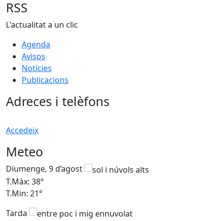
RSS
L'actualitat a un clic
Agenda
Avisos
Notícies
Publicacions
Adreces i telèfons
Accedeix
Meteo
Diumenge, 9 d’agost
D
T.Màx: 38°
T
T.Min: 21°
T
Tarda