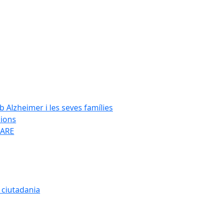
Alzheimer i les seves famílies
cions
SARE
a ciutadania