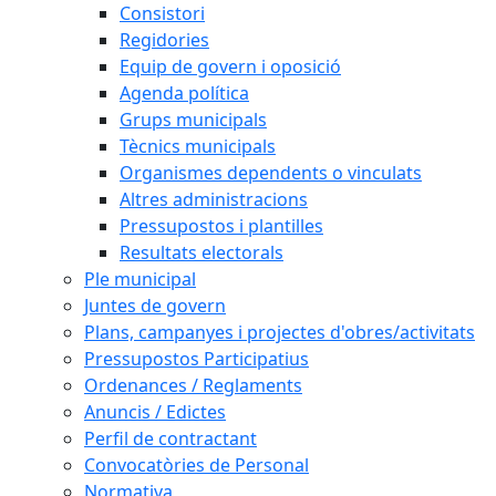
Consistori
Regidories
Equip de govern i oposició
Agenda política
Grups municipals
Tècnics municipals
Organismes dependents o vinculats
Altres administracions
Pressupostos i plantilles
Resultats electorals
Ple municipal
Juntes de govern
Plans, campanyes i projectes d'obres/activitats
Pressupostos Participatius
Ordenances / Reglaments
Anuncis / Edictes
Perfil de contractant
Convocatòries de Personal
Normativa