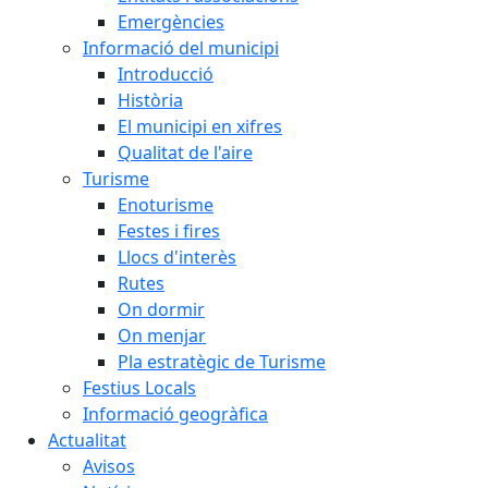
Emergències
Informació del municipi
Introducció
Història
El municipi en xifres
Qualitat de l'aire
Turisme
Enoturisme
Festes i fires
Llocs d'interès
Rutes
On dormir
On menjar
Pla estratègic de Turisme
Festius Locals
Informació geogràfica
Actualitat
Avisos