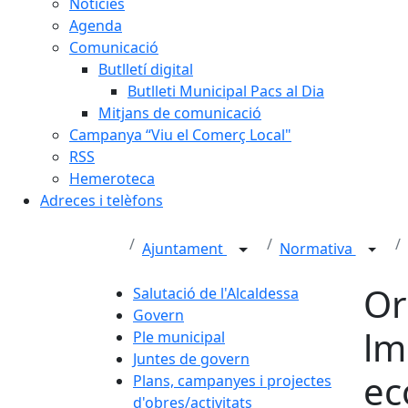
Notícies
Agenda
Comunicació
Butlletí digital
Butlleti Municipal Pacs al Dia
Mitjans de comunicació
Campanya “Viu el Comerç Local"
RSS
Hemeroteca
Adreces i telèfons
Ajuntament
Normativa
Or
Salutació de l'Alcaldessa
Govern
lm
Ple municipal
Juntes de govern
ec
Plans, campanyes i projectes
d'obres/activitats