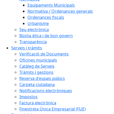
Equipaments Municipals
Normativa / Ordenances generals
Ordenances fiscals
Urbanisme
Seu electrònica
Bústia ètica i de bon govern
Transparència
Serveis i tràmits
Verificació de Documents
Oficines municipals
Catàleg de Serveis
Tràmits i gestions
Reserva d'espais púbics
Carpeta ciutadana
Notificacions electròniques
Impostos
Factura electrònica
Finestreta Única Empresarial (FUE)