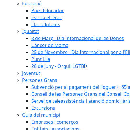
Educació
Pacs Educador
Escola el Drac
Llar d'Infants
Igualtat
8 de Març - Dia Internacional de les Dones
Càncer de Mama
25 de Novembre - Dia Internacional per a l'El
Punt Lila
28 de juny - Orgull LGTBI+
Joventut
Persones Grans
Subvenció per al pagament del lloguer (+65 
Consell de les Persones Grans del Consell Co
Servei de teleassistència i atenció domiciliàri
Excursions
Guia del municipi
Empreses i comerços
Entitats i associacions