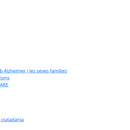
Alzheimer i les seves famílies
cions
SARE
a ciutadania