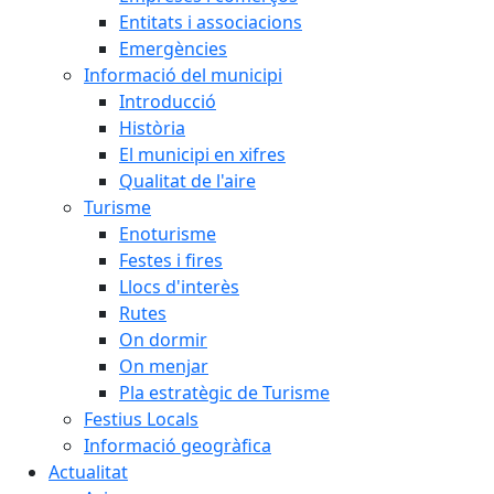
Entitats i associacions
Emergències
Informació del municipi
Introducció
Història
El municipi en xifres
Qualitat de l'aire
Turisme
Enoturisme
Festes i fires
Llocs d'interès
Rutes
On dormir
On menjar
Pla estratègic de Turisme
Festius Locals
Informació geogràfica
Actualitat