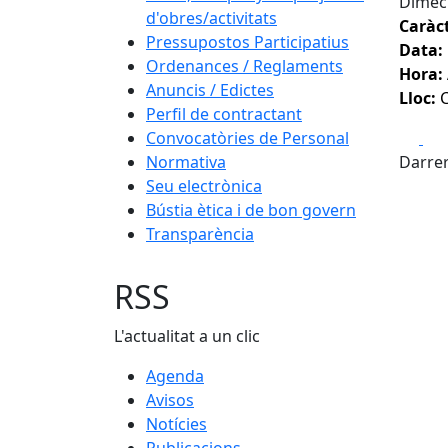
Dimec
d'obres/activitats
Caràct
Pressupostos Participatius
Data:
Ordenances / Reglaments
Hora:
Anuncis / Edictes
Lloc:
C
Perfil de contractant
Fa
Convocatòries de Personal
Normativa
Darrer
Seu electrònica
Bústia ètica i de bon govern
Transparència
RSS
L'actualitat a un clic
Agenda
Avisos
Notícies