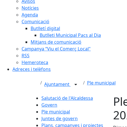
Avisos
Notícies
Agenda
Comunicació
Butlletí digital
Butlleti Municipal Pacs al Dia
Mitjans de comunicació
Campanya “Viu el Comerç Local"
RSS
Hemeroteca
Adreces i telèfons
Ple municipal
Ajuntament
Pl
Salutació de l'Alcaldessa
Govern
20
Ple municipal
Juntes de govern
Plans, campanyes i projectes