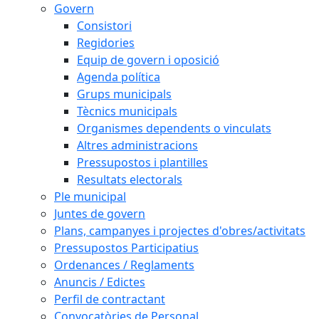
Govern
Consistori
Regidories
Equip de govern i oposició
Agenda política
Grups municipals
Tècnics municipals
Organismes dependents o vinculats
Altres administracions
Pressupostos i plantilles
Resultats electorals
Ple municipal
Juntes de govern
Plans, campanyes i projectes d'obres/activitats
Pressupostos Participatius
Ordenances / Reglaments
Anuncis / Edictes
Perfil de contractant
Convocatòries de Personal