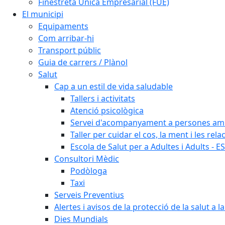
Finestreta Única Empresarial (FUE)
El municipi
Equipaments
Com arribar-hi
Transport públic
Guia de carrers / Plànol
Salut
Cap a un estil de vida saludable
Tallers i activitats
Atenció psicològica
Servei d'acompanyament a persones amb 
Taller per cuidar el cos, la ment i les rela
Escola de Salut per a Adultes i Adults - E
Consultori Mèdic
Podòloga
Taxi
Serveis Preventius
Alertes i avisos de la protecció de la salut a l
Dies Mundials