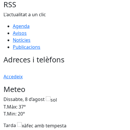
RSS
L'actualitat a un clic
Agenda
Avisos
Notícies
Publicacions
Adreces i telèfons
Accedeix
Meteo
Dissabte, 8 d’agost
D
T.Màx: 37°
T
T.Min: 20°
T
Tarda
T