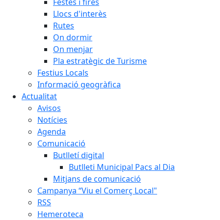
Festes i fires
Llocs d'interès
Rutes
On dormir
On menjar
Pla estratègic de Turisme
Festius Locals
Informació geogràfica
Actualitat
Avisos
Notícies
Agenda
Comunicació
Butlletí digital
Butlleti Municipal Pacs al Dia
Mitjans de comunicació
Campanya “Viu el Comerç Local"
RSS
Hemeroteca