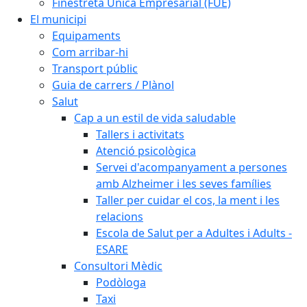
Finestreta Única Empresarial (FUE)
El municipi
Equipaments
Com arribar-hi
Transport públic
Guia de carrers / Plànol
Salut
Cap a un estil de vida saludable
Tallers i activitats
Atenció psicològica
Servei d'acompanyament a persones
amb Alzheimer i les seves famílies
Taller per cuidar el cos, la ment i les
relacions
Escola de Salut per a Adultes i Adults -
ESARE
Consultori Mèdic
Podòloga
Taxi