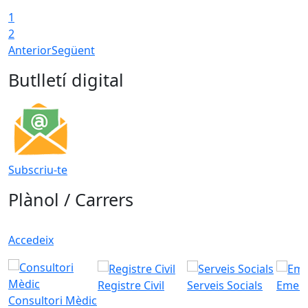
1
2
Anterior
Següent
Butlletí digital
Subscriu-te
Plànol / Carrers
Accedeix
Registre Civil
Serveis Socials
Emerg
Consultori Mèdic