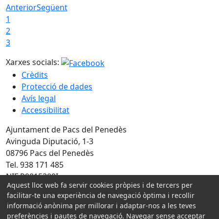
Anterior
Següent
1
2
3
Xarxes socials:
Crèdits
Protecció de dades
Avís legal
Accessibilitat
Ajuntament de Pacs del Penedès
Avinguda Diputació, 1-3
08796 Pacs del Penedès
Tel. 938 171 485
NIF P0815300I
Aquest lloc web fa servir cookies pròpies i de tercers per
facilitar-te una experiència de navegació òptima i recollir
Amb la col·laboració de:
informació anònima per millorar i adaptar-nos a les teves
preferències i pautes de navegació. Navegar sense acceptar