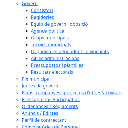
Govern
Consistori
Regidories
Equip de govern i oposició
Agenda política
Grups municipals
Tècnics municipals
Organismes dependents o vinculats
Altres administracions
Pressupostos i plantilles
Resultats electorals
Ple municipal
Juntes de govern
Plans, campanyes i projectes d'obres/activitats
Pressupostos Participatius
Ordenances / Reglaments
Anuncis / Edictes
Perfil de contractant
Convocatòries de Personal