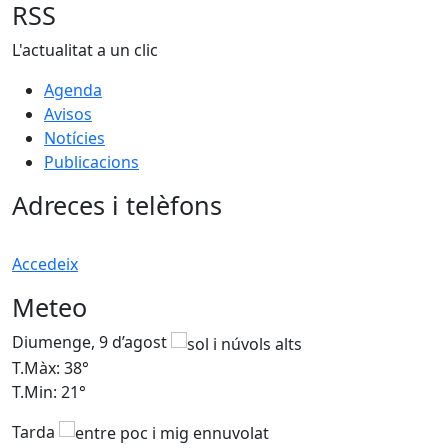
RSS
L'actualitat a un clic
Agenda
Avisos
Notícies
Publicacions
Adreces i telèfons
Accedeix
Meteo
Diumenge, 9 d’agost
D
T.Màx: 38°
T
T.Min: 21°
T
Tarda