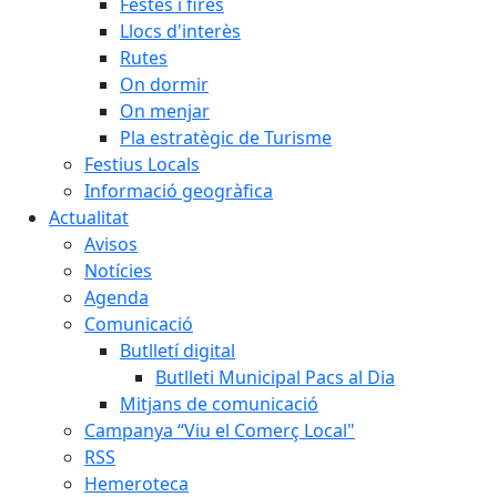
Festes i fires
Llocs d'interès
Rutes
On dormir
On menjar
Pla estratègic de Turisme
Festius Locals
Informació geogràfica
Actualitat
Avisos
Notícies
Agenda
Comunicació
Butlletí digital
Butlleti Municipal Pacs al Dia
Mitjans de comunicació
Campanya “Viu el Comerç Local"
RSS
Hemeroteca