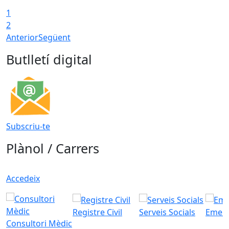
1
2
Anterior
Següent
Butlletí digital
Subscriu-te
Plànol / Carrers
Accedeix
Registre Civil
Serveis Socials
Emerg
Consultori Mèdic