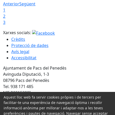
Anterior
Següent
1
2
3
Xarxes socials:
Crèdits
Protecció de dades
Avís legal
Accessibilitat
Ajuntament de Pacs del Penedès
Avinguda Diputació, 1-3
08796 Pacs del Penedès
Tel. 938 171 485
NIF P0815300I
Aquest lloc web fa servir cookies pròpies i de tercers per
facilitar-te una experiència de navegació òptima i recollir
Amb la col·laboració de:
informació anònima per millorar i adaptar-nos a les teves
preferències i pautes de navegació. Navegar sense acceptar