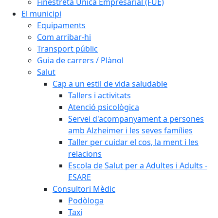
Finestreta Única Empresarial (FUE)
El municipi
Equipaments
Com arribar-hi
Transport públic
Guia de carrers / Plànol
Salut
Cap a un estil de vida saludable
Tallers i activitats
Atenció psicològica
Servei d'acompanyament a persones
amb Alzheimer i les seves famílies
Taller per cuidar el cos, la ment i les
relacions
Escola de Salut per a Adultes i Adults -
ESARE
Consultori Mèdic
Podòloga
Taxi