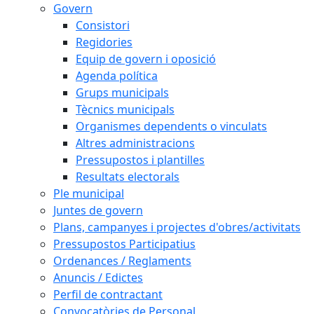
Govern
Consistori
Regidories
Equip de govern i oposició
Agenda política
Grups municipals
Tècnics municipals
Organismes dependents o vinculats
Altres administracions
Pressupostos i plantilles
Resultats electorals
Ple municipal
Juntes de govern
Plans, campanyes i projectes d'obres/activitats
Pressupostos Participatius
Ordenances / Reglaments
Anuncis / Edictes
Perfil de contractant
Convocatòries de Personal