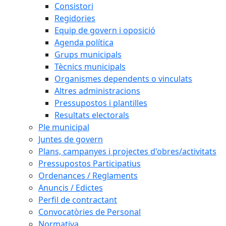
Consistori
Regidories
Equip de govern i oposició
Agenda política
Grups municipals
Tècnics municipals
Organismes dependents o vinculats
Altres administracions
Pressupostos i plantilles
Resultats electorals
Ple municipal
Juntes de govern
Plans, campanyes i projectes d'obres/activitats
Pressupostos Participatius
Ordenances / Reglaments
Anuncis / Edictes
Perfil de contractant
Convocatòries de Personal
Normativa