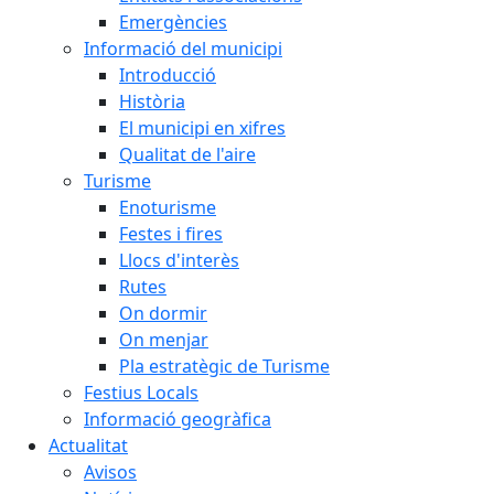
Emergències
Informació del municipi
Introducció
Història
El municipi en xifres
Qualitat de l'aire
Turisme
Enoturisme
Festes i fires
Llocs d'interès
Rutes
On dormir
On menjar
Pla estratègic de Turisme
Festius Locals
Informació geogràfica
Actualitat
Avisos