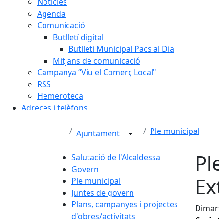
Notícies
Agenda
Comunicació
Butlletí digital
Butlleti Municipal Pacs al Dia
Mitjans de comunicació
Campanya “Viu el Comerç Local"
RSS
Hemeroteca
Adreces i telèfons
Ple municipal
Ajuntament
Pl
Salutació de l'Alcaldessa
Govern
Ex
Ple municipal
Juntes de govern
Plans, campanyes i projectes
Dimart
d'obres/activitats