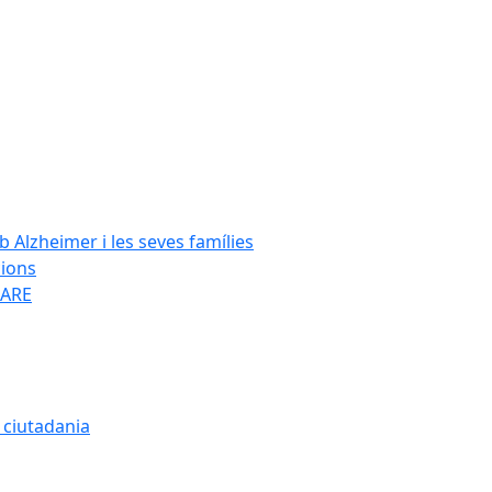
Alzheimer i les seves famílies
cions
SARE
a ciutadania