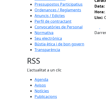
Caràc
Pressupostos Participatius
Data:
Ordenances / Reglaments
Hora:
Anuncis / Edictes
Lloc:
C
Perfil de contractant
Fa
Convocatòries de Personal
Normativa
Darrer
Seu electrònica
Bústia ètica i de bon govern
Transparència
RSS
L'actualitat a un clic
Agenda
Avisos
Notícies
Publicacions