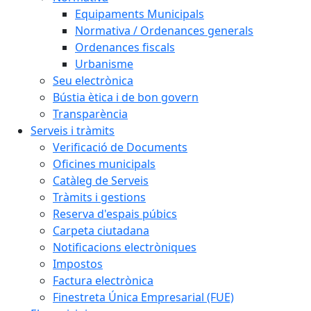
Equipaments Municipals
Normativa / Ordenances generals
Ordenances fiscals
Urbanisme
Seu electrònica
Bústia ètica i de bon govern
Transparència
Serveis i tràmits
Verificació de Documents
Oficines municipals
Catàleg de Serveis
Tràmits i gestions
Reserva d'espais púbics
Carpeta ciutadana
Notificacions electròniques
Impostos
Factura electrònica
Finestreta Única Empresarial (FUE)