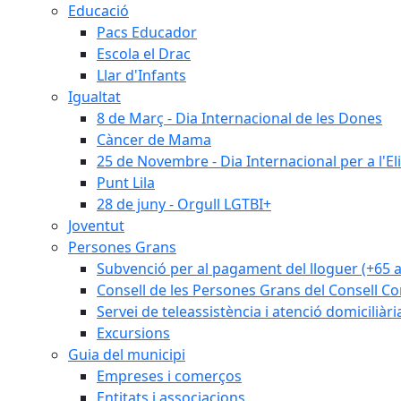
Educació
Pacs Educador
Escola el Drac
Llar d'Infants
Igualtat
8 de Març - Dia Internacional de les Dones
Càncer de Mama
25 de Novembre - Dia Internacional per a l'El
Punt Lila
28 de juny - Orgull LGTBI+
Joventut
Persones Grans
Subvenció per al pagament del lloguer (+65 
Consell de les Persones Grans del Consell Co
Servei de teleassistència i atenció domiciliàri
Excursions
Guia del municipi
Empreses i comerços
Entitats i associacions