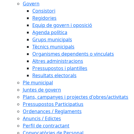
Govern
Consistori
Regidories
Equip de govern i oposició
Agenda política
Grups municipals
Tècnics municipals
Organismes dependents o vinculats
Altres administracions
Pressupostos i plantilles
Resultats electorals
Ple municipal
Juntes de govern
Plans, campanyes i projectes d'obres/activitats
Pressupostos Participatius
Ordenances / Reglaments
Anuncis / Edictes
Perfil de contractant
Convocatòries de Personal