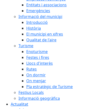
Entitats i associacions
Emergències
Informació del municipi
Introducció
Història
El municipi en xifres
Qualitat de l'aire
Turisme
Enoturisme
Festes i fires
Llocs d'interès
Rutes
On dormir
On menjar
Pla estratègic de Turisme
Festius Locals
Informació geogràfica
Actualitat