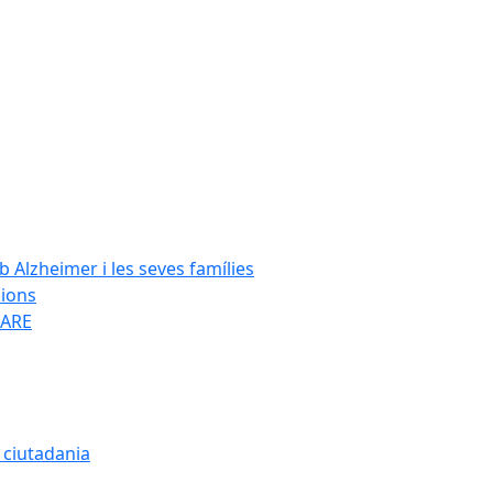
Alzheimer i les seves famílies
cions
SARE
a ciutadania