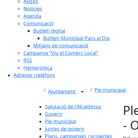
Avisos
Notícies
Agenda
Comunicació
Butlletí digital
Butlleti Municipal Pacs al Dia
Mitjans de comunicació
Campanya “Viu el Comerç Local"
RSS
Hemeroteca
Adreces i telèfons
Ple municipal
Ajuntament
Pl
Salutació de l'Alcaldessa
Govern
- 
Ple municipal
Juntes de govern
Plans, campanyes i projectes