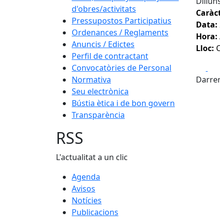
Dillun
d'obres/activitats
Caràct
Pressupostos Participatius
Data:
Ordenances / Reglaments
Hora:
Anuncis / Edictes
Lloc:
C
Perfil de contractant
Fa
Convocatòries de Personal
Normativa
Darrer
Seu electrònica
Bústia ètica i de bon govern
Transparència
RSS
L'actualitat a un clic
Agenda
Avisos
Notícies
Publicacions