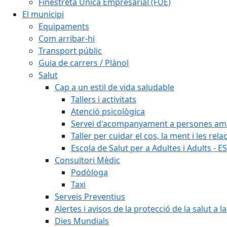
Finestreta Única Empresarial (FUE)
El municipi
Equipaments
Com arribar-hi
Transport públic
Guia de carrers / Plànol
Salut
Cap a un estil de vida saludable
Tallers i activitats
Atenció psicològica
Servei d'acompanyament a persones amb 
Taller per cuidar el cos, la ment i les rela
Escola de Salut per a Adultes i Adults - E
Consultori Mèdic
Podòloga
Taxi
Serveis Preventius
Alertes i avisos de la protecció de la salut a l
Dies Mundials