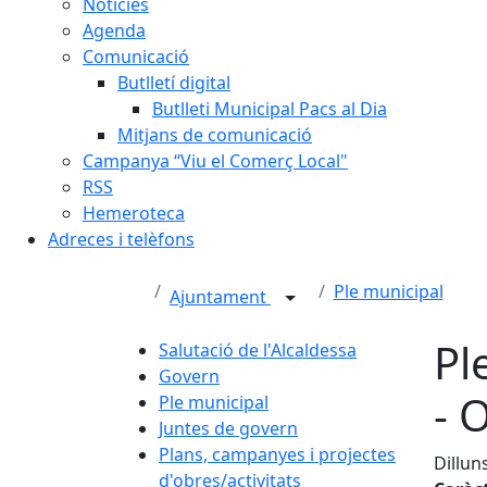
Notícies
Agenda
Comunicació
Butlletí digital
Butlleti Municipal Pacs al Dia
Mitjans de comunicació
Campanya “Viu el Comerç Local"
RSS
Hemeroteca
Adreces i telèfons
Ple municipal
Ajuntament
Pl
Salutació de l'Alcaldessa
Govern
- 
Ple municipal
Juntes de govern
Plans, campanyes i projectes
Dillun
d'obres/activitats