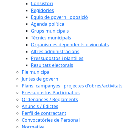
Consistori
Regidories
Equip de govern i oposició
Agenda política
Grups municipals
Tècnics municipals
Organismes dependents o vinculats
Altres administracions
Pressupostos i plantilles
Resultats electorals
Ple municipal
Juntes de govern
Plans, campanyes i projectes d'obres/activitats
Pressupostos Participatius
Ordenances / Reglaments
Anuncis / Edictes
Perfil de contractant
Convocatòries de Personal
Normativa