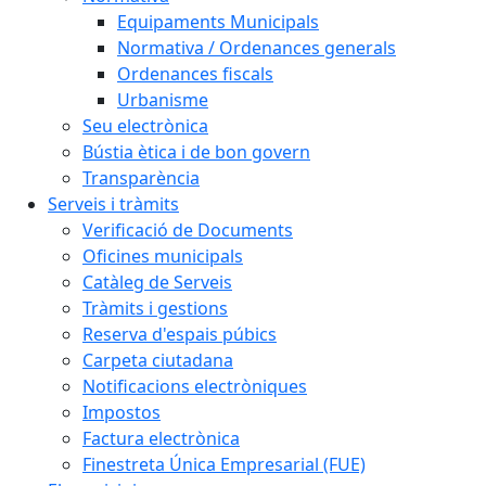
Equipaments Municipals
Normativa / Ordenances generals
Ordenances fiscals
Urbanisme
Seu electrònica
Bústia ètica i de bon govern
Transparència
Serveis i tràmits
Verificació de Documents
Oficines municipals
Catàleg de Serveis
Tràmits i gestions
Reserva d'espais púbics
Carpeta ciutadana
Notificacions electròniques
Impostos
Factura electrònica
Finestreta Única Empresarial (FUE)