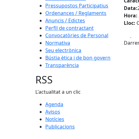
Caràc
Pressupostos Participatius
Data:
Ordenances / Reglaments
Hora:
Anuncis / Edictes
Lloc:
C
Perfil de contractant
Fa
Convocatòries de Personal
Normativa
Darrer
Seu electrònica
Bústia ètica i de bon govern
Transparència
RSS
L'actualitat a un clic
Agenda
Avisos
Notícies
Publicacions