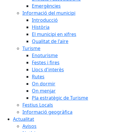
Emergències
Informació del municipi
Introducció
Història
El municipi en xifres
Qualitat de l'aire
Turisme
Enoturisme
Festes i fires
Llocs d'interès
Rutes
On dormir
On menjar
Pla estratègic de Turisme
Festius Locals
Informació geogràfica
Actualitat
Avisos