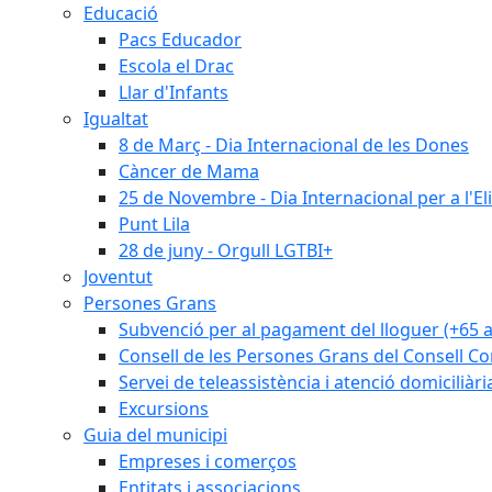
Educació
Pacs Educador
Escola el Drac
Llar d'Infants
Igualtat
8 de Març - Dia Internacional de les Dones
Càncer de Mama
25 de Novembre - Dia Internacional per a l'El
Punt Lila
28 de juny - Orgull LGTBI+
Joventut
Persones Grans
Subvenció per al pagament del lloguer (+65 
Consell de les Persones Grans del Consell Co
Servei de teleassistència i atenció domiciliàri
Excursions
Guia del municipi
Empreses i comerços
Entitats i associacions