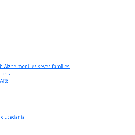
Alzheimer i les seves famílies
cions
SARE
a ciutadania