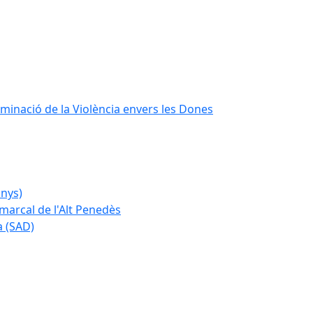
iminació de la Violència envers les Dones
anys)
marcal de l'Alt Penedès
a (SAD)