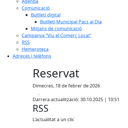
Agenda
Comunicació
Butlletí digital
Butlleti Municipal Pacs al Dia
Mitjans de comunicació
Campanya “Viu el Comerç Local"
RSS
Hemeroteca
Adreces i telèfons
Reservat
Dimecres, 18 de febrer de 2026
Facebook
X
Darrera actualització: 30.10.2025 | 10:51
RSS
L'actualitat a un clic