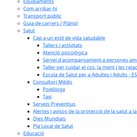
Equipaments
Com arribar-hi
Transport públic
Guia de carrers / Plànol
Salut
Cap a un estil de vida saludable
Tallers i activitats
Atenció psicològica
Servei d'acompanyament a persones amb 
Taller per cuidar el cos, la ment i les rela
Escola de Salut per a Adultes i Adults - E
Consultori Mèdic
Podòloga
Taxi
Serveis Preventius
Alertes i avisos de la protecció de la salut a l
Dies Mundials
Pla Local de Salut
Educació