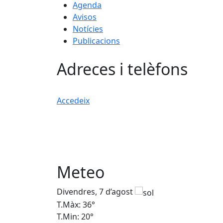
Agenda
Avisos
Notícies
Publicacions
Adreces i telèfons
Accedeix
Meteo
Divendres, 7 d’agost
T.Màx: 36°
T.Min: 20°