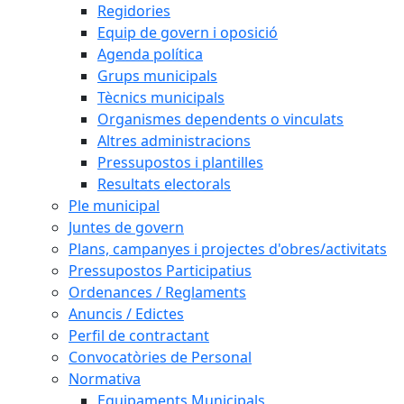
Regidories
Equip de govern i oposició
Agenda política
Grups municipals
Tècnics municipals
Organismes dependents o vinculats
Altres administracions
Pressupostos i plantilles
Resultats electorals
Ple municipal
Juntes de govern
Plans, campanyes i projectes d'obres/activitats
Pressupostos Participatius
Ordenances / Reglaments
Anuncis / Edictes
Perfil de contractant
Convocatòries de Personal
Normativa
Equipaments Municipals