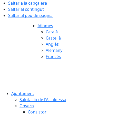
Saltar a la capçalera
Saltar al contingut
Saltar al peu de pàgina
Idiomes
Català
Castellà
Anglès
Alemany
Francès
07.08.2026 | 13:10
Ajuntament
Salutació de l'Alcaldessa
Govern
Consistori