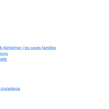
Alzheimer i les seves famílies
cions
SARE
a ciutadania